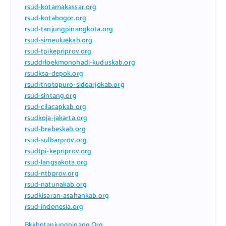
rsud-kotamakassar.org
rsud-kotabogor.org
rsud-tanjungpinangkota.org
rsud-simeuluekab.org
rsud-tpikepriprov.org
rsuddrloekmonohadi-kuduskab.org
rsudksa-depok.org
rsudrtnotopuro-sidoarjokab.org
rsud-sintang.org
rsud-cilacapkab.org
rsudkoja-jakarta.org
rsud-brebeskab.org
rsud-sulbarprov.org
rsudtpi-kepriprov.org
rsud-langsakota.org
rsud-ntbprov.org
rsud-natunakab.org
rsudkisaran-asahankab.org
rsud-indonesia.org
Bkkbntanjungpinang.org