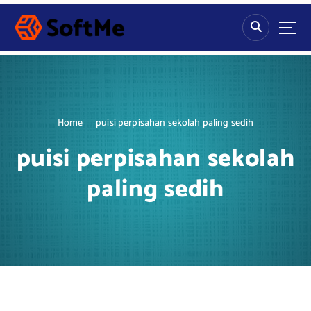
S
k
i
p
t
o
c
o
Home
puisi perpisahan sekolah paling sedih
n
t
puisi perpisahan sekolah
e
n
paling sedih
t