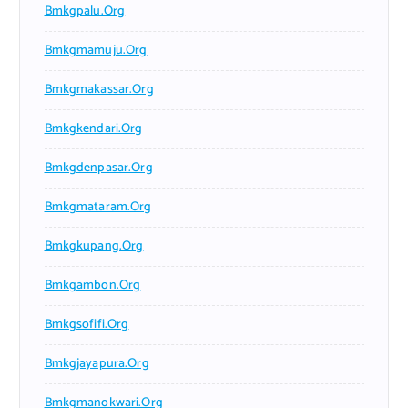
Bmkgpalu.org
Bmkgmamuju.org
Bmkgmakassar.org
Bmkgkendari.org
Bmkgdenpasar.org
Bmkgmataram.org
Bmkgkupang.org
Bmkgambon.org
Bmkgsofifi.org
Bmkgjayapura.org
Bmkgmanokwari.org