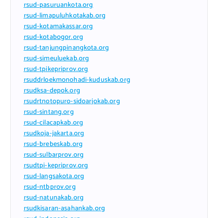
rsud-pasuruankota.org
rsud-limapuluhkotakab.org
rsud-kotamakassar.org
rsud-kotabogor.org
rsud-tanjungpinangkota.org
rsud-simeuluekab.org
rsud-tpikepriprov.org
rsuddrloekmonohadi-kuduskab.org
rsudksa-depok.org
rsudrtnotopuro-sidoarjokab.org
rsud-sintang.org
rsud-cilacapkab.org
rsudkoja-jakarta.org
rsud-brebeskab.org
rsud-sulbarprov.org
rsudtpi-kepriprov.org
rsud-langsakota.org
rsud-ntbprov.org
rsud-natunakab.org
rsudkisaran-asahankab.org