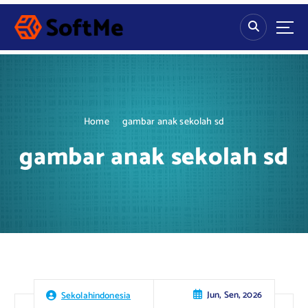
S
k
i
p
t
o
c
o
Home
gambar anak sekolah sd
n
t
gambar anak sekolah sd
e
n
t
Jun, Sen, 2026
Sekolahindonesia