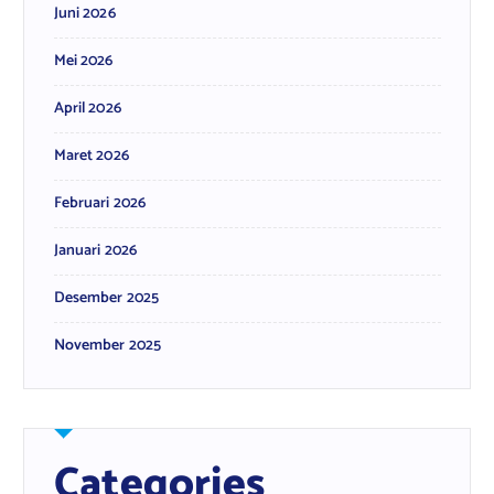
Juni 2026
Mei 2026
April 2026
Maret 2026
Februari 2026
Januari 2026
Desember 2025
November 2025
Categories