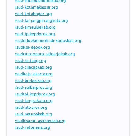
rsud-limapuluhkotakab.org
rsud-kotamakassar.org
rsud-kotabogor.org
rsud-tanjungpinangkota.org
rsud-simeuluekab.org
rsud-tpikepriprov.org
rsuddrloekmonohadi-kuduskab.org
rsudksa-depok.org
rsudrtnotopuro-sidoarjokab.org
rsud-sintang.org
rsud-cilacapkab.org
rsudkoja-jakarta.org
rsud-brebeskab.org
rsud-sulbarprov.org
rsudtpi-kepriprov.org
rsud-langsakota.org
rsud-ntbprov.org
rsud-natunakab.org
rsudkisaran-asahankab.org
rsud-indonesia.org