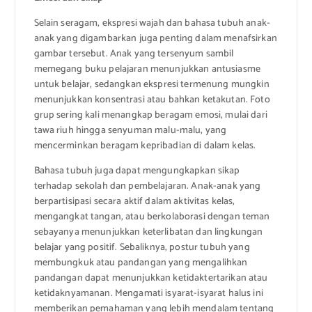
Selain seragam, ekspresi wajah dan bahasa tubuh anak-
anak yang digambarkan juga penting dalam menafsirkan
gambar tersebut. Anak yang tersenyum sambil
memegang buku pelajaran menunjukkan antusiasme
untuk belajar, sedangkan ekspresi termenung mungkin
menunjukkan konsentrasi atau bahkan ketakutan. Foto
grup sering kali menangkap beragam emosi, mulai dari
tawa riuh hingga senyuman malu-malu, yang
mencerminkan beragam kepribadian di dalam kelas.
Bahasa tubuh juga dapat mengungkapkan sikap
terhadap sekolah dan pembelajaran. Anak-anak yang
berpartisipasi secara aktif dalam aktivitas kelas,
mengangkat tangan, atau berkolaborasi dengan teman
sebayanya menunjukkan keterlibatan dan lingkungan
belajar yang positif. Sebaliknya, postur tubuh yang
membungkuk atau pandangan yang mengalihkan
pandangan dapat menunjukkan ketidaktertarikan atau
ketidaknyamanan. Mengamati isyarat-isyarat halus ini
memberikan pemahaman yang lebih mendalam tentang