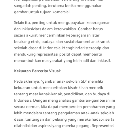
sangatlah penting, terutama ketika menggunakan
gambar untuk tujuan komersial.
Selain itu, penting untuk mengupayakan keberagaman
dan inklusivitas dalam keterwakilan. Gambar harus
secara akurat mencerminkan keberagaman latar
belakang etnis, budaya, dan sosial ekonomi anak-anak
sekolah dasar di Indonesia. Menghindari stereotip dan
mendukung representasi positif dapat membantu
menumbuhkan masyarakat yang lebih adil dan inklusif.
Kekuatan Bercerita Visual:
Pada akhirnya, “gambar anak sekolah SD” memiliki
kekuatan untuk menceritakan kisah-kisah menarik
tentang masa kanak-kanak, pendidikan, dan budaya di
Indonesia. Dengan menganalisis gambaran-gambaran ini
secara cermat, kita dapat memperoleh pemahaman yang
lebih mendalam tentang pengalaman anak-anak sekolah
dasar, tantangan dan peluang yang mereka hadapi, serta
nilai-nilai dan aspirasi yang mereka pegang. Representasi