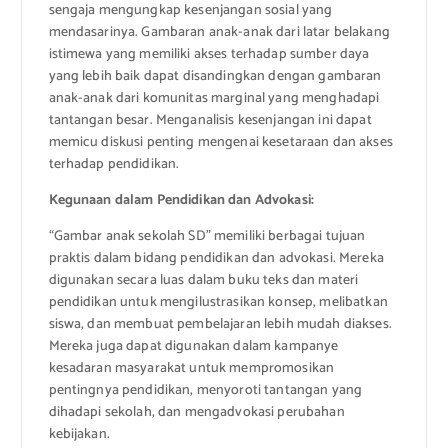
sengaja mengungkap kesenjangan sosial yang
mendasarinya. Gambaran anak-anak dari latar belakang
istimewa yang memiliki akses terhadap sumber daya
yang lebih baik dapat disandingkan dengan gambaran
anak-anak dari komunitas marginal yang menghadapi
tantangan besar. Menganalisis kesenjangan ini dapat
memicu diskusi penting mengenai kesetaraan dan akses
terhadap pendidikan.
Kegunaan dalam Pendidikan dan Advokasi:
“Gambar anak sekolah SD” memiliki berbagai tujuan
praktis dalam bidang pendidikan dan advokasi. Mereka
digunakan secara luas dalam buku teks dan materi
pendidikan untuk mengilustrasikan konsep, melibatkan
siswa, dan membuat pembelajaran lebih mudah diakses.
Mereka juga dapat digunakan dalam kampanye
kesadaran masyarakat untuk mempromosikan
pentingnya pendidikan, menyoroti tantangan yang
dihadapi sekolah, dan mengadvokasi perubahan
kebijakan.