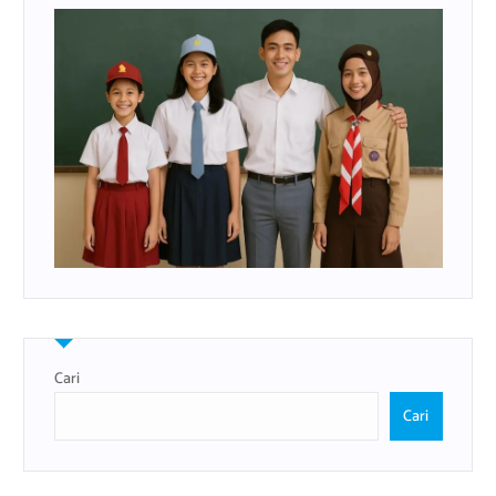
Cari
Cari