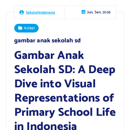
Jun, Sen, 2026
Sekolahindonesia
Artikel
gambar anak sekolah sd
Gambar Anak
Sekolah SD: A Deep
Dive into Visual
Representations of
Primary School Life
in Indonesia