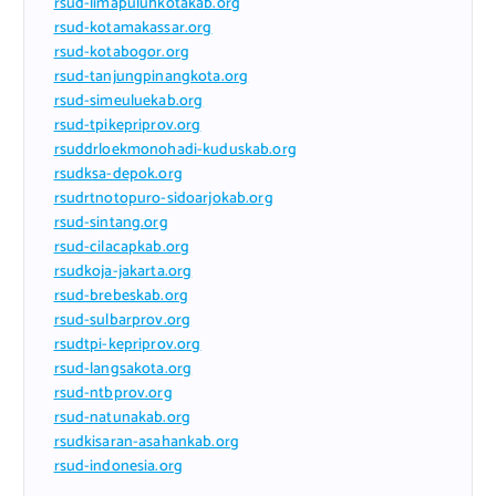
rsud-limapuluhkotakab.org
rsud-kotamakassar.org
rsud-kotabogor.org
rsud-tanjungpinangkota.org
rsud-simeuluekab.org
rsud-tpikepriprov.org
rsuddrloekmonohadi-kuduskab.org
rsudksa-depok.org
rsudrtnotopuro-sidoarjokab.org
rsud-sintang.org
rsud-cilacapkab.org
rsudkoja-jakarta.org
rsud-brebeskab.org
rsud-sulbarprov.org
rsudtpi-kepriprov.org
rsud-langsakota.org
rsud-ntbprov.org
rsud-natunakab.org
rsudkisaran-asahankab.org
rsud-indonesia.org