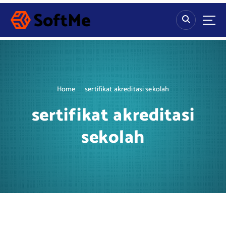
S
k
i
p
t
o
c
o
Home
sertifikat akreditasi sekolah
n
t
sertifikat akreditasi
e
n
sekolah
t