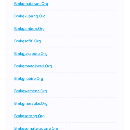
Bmkgmataram.org
Bmkgkupang.org
Bmkgambon.org
Bmkgsofifi.org
Bmkgjayapura.org
Bmkgmanokwari.org
Bmkgnabire.org
Bmkgwamena.org
Bmkgmerauke.org
Bmkgsorong.org
Bmkgsumaterautara.org