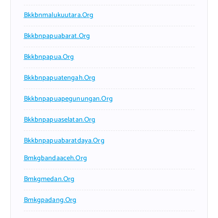
Bkkbnmalukuutara.org
Bkkbnpapuabarat.org
Bkkbnpapua.org
Bkkbnpapuatengah.org
Bkkbnpapuapegunungan.org
Bkkbnpapuaselatan.org
Bkkbnpapuabaratdaya.org
Bmkgbandaaceh.org
Bmkgmedan.org
Bmkgpadang.org