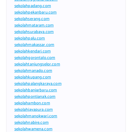
sekolahpadang.com
sekolahpekanbaru.com
sekolahserang.com
sekolahmataram.com
sekolahsurabaya.com
sekolahpalu.com
sekolahmakassar.com
sekolahkendari.com
sekolahgorontalo.com
sekolahtanjungselor.com
sekolahmanado.com
sekolahkupang.com
sekolahpalangkaraya.com
sekolahbanjarbaru.com
sekolahpontianak.com
sekolahambon.com
sekolahjayapura.com
sekolahmanokwari.com
sekolahnabire.com
sekolahwamena.com