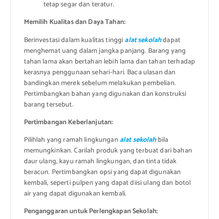
tetap segar dan teratur.
Memilih Kualitas dan Daya Tahan:
Berinvestasi dalam kualitas tinggi
alat sekolah
dapat
menghemat uang dalam jangka panjang. Barang yang
tahan lama akan bertahan lebih lama dan tahan terhadap
kerasnya penggunaan sehari-hari. Baca ulasan dan
bandingkan merek sebelum melakukan pembelian.
Pertimbangkan bahan yang digunakan dan konstruksi
barang tersebut.
Pertimbangan Keberlanjutan:
Pilihlah yang ramah lingkungan
alat sekolah
bila
memungkinkan. Carilah produk yang terbuat dari bahan
daur ulang, kayu ramah lingkungan, dan tinta tidak
beracun. Pertimbangkan opsi yang dapat digunakan
kembali, seperti pulpen yang dapat diisi ulang dan botol
air yang dapat digunakan kembali.
Penganggaran untuk Perlengkapan Sekolah: