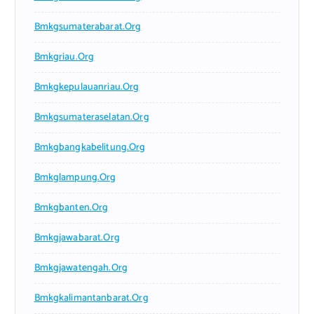
Bmkgsumaterabarat.org
Bmkgriau.org
Bmkgkepulauanriau.org
Bmkgsumateraselatan.org
Bmkgbangkabelitung.org
Bmkglampung.org
Bmkgbanten.org
Bmkgjawabarat.org
Bmkgjawatengah.org
Bmkgkalimantanbarat.org