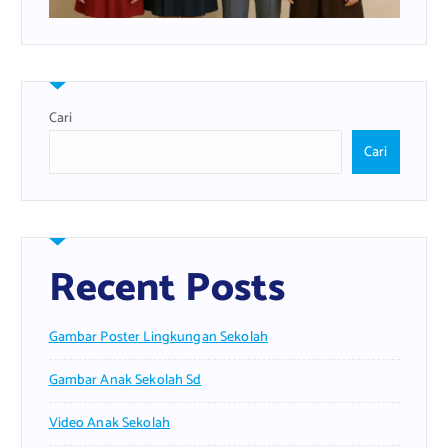
Cari
Cari
Recent Posts
Gambar Poster Lingkungan Sekolah
Gambar Anak Sekolah Sd
Video Anak Sekolah