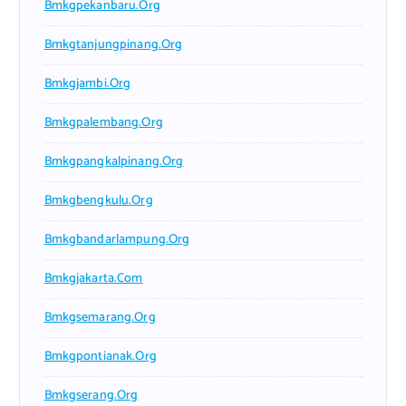
Bmkgpekanbaru.org
Bmkgtanjungpinang.org
Bmkgjambi.org
Bmkgpalembang.org
Bmkgpangkalpinang.org
Bmkgbengkulu.org
Bmkgbandarlampung.org
Bmkgjakarta.com
Bmkgsemarang.org
Bmkgpontianak.org
Bmkgserang.org