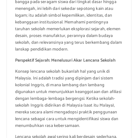
bangga pada seragam siswa dari tingkat dasar hingga
menengah, ini lebih dari sekedar sepotong kain atau
logam; itu adalah simbol kepemilikan, identitas, dan
kebanggaan institusional. Memahami pentingnya
taruhan sekolah memerlukan eksplorasi sejarah, elemen
desain, proses manufaktur, perannya dalam budaya
sekolah, dan relevansinya yang terus berkembang dalam
lanskap pendidikan modern.
Perspektif Sejarah: Menelusuri Akar Lencana Sekolah
Konsep lencana sekolah bukanlah hal yang unik di
Malaysia. Ini adalah tradisi yang dipinjam dari sistem
kolonial Inggris, di mana lambang dan lambang
digunakan untuk menunjukkan keanggotaan dan afiliasi
dengan lembaga-lembaga bergengsi. Ketika sekolah-
sekolah Inggris didirikan di Malaysia (saat itu Malaya),
mereka secara alami mengadopsi praktik penggunaan
lencana sebagai cara untuk mengidentifikasi siswa dan
menumbuhkan rasa kebersamaan.
Lencana sekolah awal sering kali berdesain sederhana,