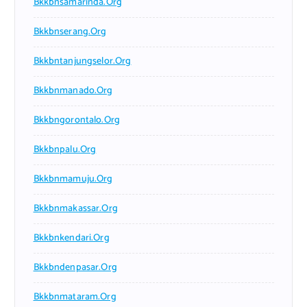
Bkkbnsamarinda.org
Bkkbnserang.org
Bkkbntanjungselor.org
Bkkbnmanado.org
Bkkbngorontalo.org
Bkkbnpalu.org
Bkkbnmamuju.org
Bkkbnmakassar.org
Bkkbnkendari.org
Bkkbndenpasar.org
Bkkbnmataram.org