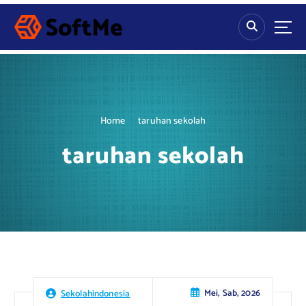
S
k
i
p
t
o
c
o
Home
taruhan sekolah
n
t
taruhan sekolah
e
n
t
Mei, Sab, 2026
Sekolahindonesia