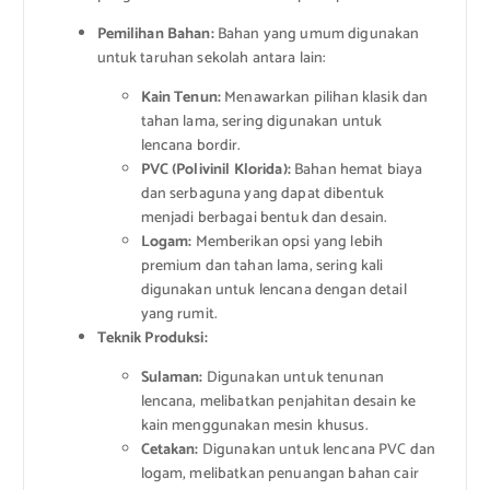
Pemilihan Bahan:
Bahan yang umum digunakan
untuk taruhan sekolah antara lain:
Kain Tenun:
Menawarkan pilihan klasik dan
tahan lama, sering digunakan untuk
lencana bordir.
PVC (Polivinil Klorida):
Bahan hemat biaya
dan serbaguna yang dapat dibentuk
menjadi berbagai bentuk dan desain.
Logam:
Memberikan opsi yang lebih
premium dan tahan lama, sering kali
digunakan untuk lencana dengan detail
yang rumit.
Teknik Produksi:
Sulaman:
Digunakan untuk tenunan
lencana, melibatkan penjahitan desain ke
kain menggunakan mesin khusus.
Cetakan:
Digunakan untuk lencana PVC dan
logam, melibatkan penuangan bahan cair