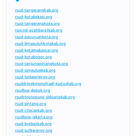
rsud-tangerangkab.org
rsud-kotabekasi.org
rsud-tangerangkota.org
rsucnd-acehbaratkab.org
rsud-pasuruankota.org
rsud-limapuluhkotakab.org
rsud-kotamakassar.org
rsud-kotabogor.org
rsud-tanjungpinangkota.org
rsud-simeuluekab.org
rsud-tpikepriprov.org
rsuddrloekmonohadi-kuduskab.org
rsudksa-depok.org
rsudrtnotopuro-sidoarjokab.org
rsud-sintang.org
rsud-cilacapkab.org
rsudkoja-jakarta.org
rsud-brebeskab.org
rsud-sulbarprov.org