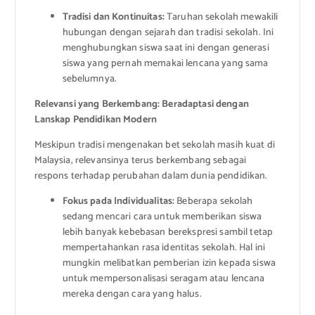
Tradisi dan Kontinuitas:
Taruhan sekolah mewakili
hubungan dengan sejarah dan tradisi sekolah. Ini
menghubungkan siswa saat ini dengan generasi
siswa yang pernah memakai lencana yang sama
sebelumnya.
Relevansi yang Berkembang: Beradaptasi dengan
Lanskap Pendidikan Modern
Meskipun tradisi mengenakan bet sekolah masih kuat di
Malaysia, relevansinya terus berkembang sebagai
respons terhadap perubahan dalam dunia pendidikan.
Fokus pada Individualitas:
Beberapa sekolah
sedang mencari cara untuk memberikan siswa
lebih banyak kebebasan berekspresi sambil tetap
mempertahankan rasa identitas sekolah. Hal ini
mungkin melibatkan pemberian izin kepada siswa
untuk mempersonalisasi seragam atau lencana
mereka dengan cara yang halus.