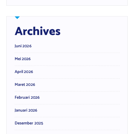
Archives
Juni 2026
Mei 2026
April 2026
Maret 2026
Februari 2026
Januari 2026
Desember 2025