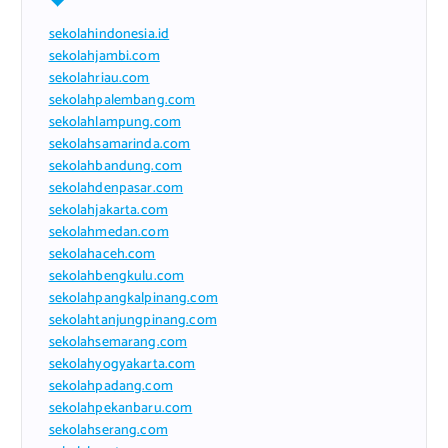
sekolahindonesia.id
sekolahjambi.com
sekolahriau.com
sekolahpalembang.com
sekolahlampung.com
sekolahsamarinda.com
sekolahbandung.com
sekolahdenpasar.com
sekolahjakarta.com
sekolahmedan.com
sekolahaceh.com
sekolahbengkulu.com
sekolahpangkalpinang.com
sekolahtanjungpinang.com
sekolahsemarang.com
sekolahyogyakarta.com
sekolahpadang.com
sekolahpekanbaru.com
sekolahserang.com