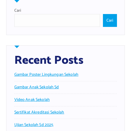
Cari
Cari
Recent Posts
Gambar Poster Lingkungan Sekolah
Gambar Anak Sekolah Sd
Video Anak Sekolah
Sertifikat Akreditasi Sekolah
Ujian Sekolah Sd 2025