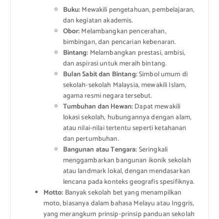
Buku:
Mewakili pengetahuan, pembelajaran,
dan kegiatan akademis.
Obor:
Melambangkan pencerahan,
bimbingan, dan pencarian kebenaran.
Bintang:
Melambangkan prestasi, ambisi,
dan aspirasi untuk meraih bintang.
Bulan Sabit dan Bintang:
Simbol umum di
sekolah-sekolah Malaysia, mewakili Islam,
agama resmi negara tersebut.
Tumbuhan dan Hewan:
Dapat mewakili
lokasi sekolah, hubungannya dengan alam,
atau nilai-nilai tertentu seperti ketahanan
dan pertumbuhan.
Bangunan atau Tengara:
Seringkali
menggambarkan bangunan ikonik sekolah
atau landmark lokal, dengan mendasarkan
lencana pada konteks geografis spesifiknya.
Motto:
Banyak sekolah bet yang menampilkan
moto, biasanya dalam bahasa Melayu atau Inggris,
yang merangkum prinsip-prinsip panduan sekolah