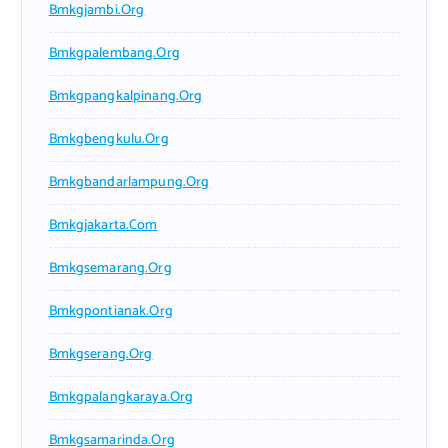
Bmkgjambi.org
Bmkgpalembang.org
Bmkgpangkalpinang.org
Bmkgbengkulu.org
Bmkgbandarlampung.org
Bmkgjakarta.com
Bmkgsemarang.org
Bmkgpontianak.org
Bmkgserang.org
Bmkgpalangkaraya.org
Bmkgsamarinda.org