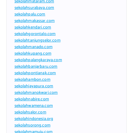
sekolahmataram.com
sekolahsurabaya.com
sekolahpalu.com
sekolahmakassar.com
sekolahkendari.com
sekolahgorontalo.com
sekolahtanjungselor.com
sekolahmanado.com
sekolahkupang.com
sekolahpalangkaraya.com
sekolahbanjarbaru.com
sekolahpontianak.com
sekolahambon.com
sekolahjayapura.com
sekolahmanokwari.com
sekolahnabire.com
sekolahwamena.com
sekolahsalor.com
sekolahindonesia.org
sekolahsorong.com
sekolahmamuju.com