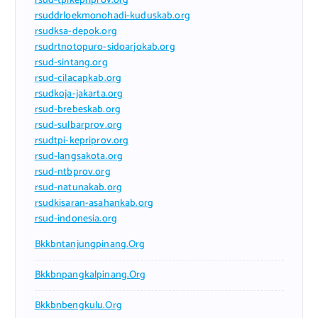
rsud-tpikepriprov.org
rsuddrloekmonohadi-kuduskab.org
rsudksa-depok.org
rsudrtnotopuro-sidoarjokab.org
rsud-sintang.org
rsud-cilacapkab.org
rsudkoja-jakarta.org
rsud-brebeskab.org
rsud-sulbarprov.org
rsudtpi-kepriprov.org
rsud-langsakota.org
rsud-ntbprov.org
rsud-natunakab.org
rsudkisaran-asahankab.org
rsud-indonesia.org
Bkkbntanjungpinang.org
Bkkbnpangkalpinang.org
Bkkbnbengkulu.org