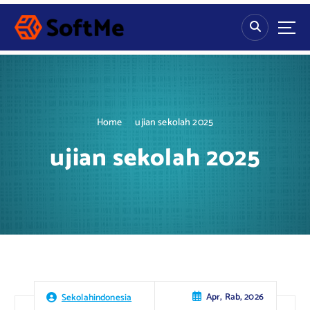
S
k
i
p
t
o
c
o
Home
ujian sekolah 2025
n
t
ujian sekolah 2025
e
n
t
Apr, Rab, 2026
Sekolahindonesia