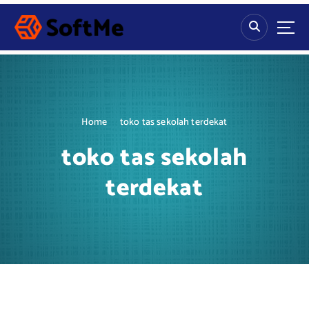
S
k
i
p
t
o
c
o
Home
toko tas sekolah terdekat
n
t
toko tas sekolah
e
n
terdekat
t