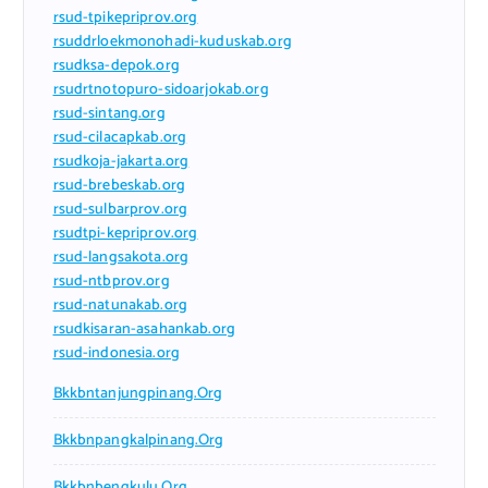
rsud-tpikepriprov.org
rsuddrloekmonohadi-kuduskab.org
rsudksa-depok.org
rsudrtnotopuro-sidoarjokab.org
rsud-sintang.org
rsud-cilacapkab.org
rsudkoja-jakarta.org
rsud-brebeskab.org
rsud-sulbarprov.org
rsudtpi-kepriprov.org
rsud-langsakota.org
rsud-ntbprov.org
rsud-natunakab.org
rsudkisaran-asahankab.org
rsud-indonesia.org
Bkkbntanjungpinang.org
Bkkbnpangkalpinang.org
Bkkbnbengkulu.org