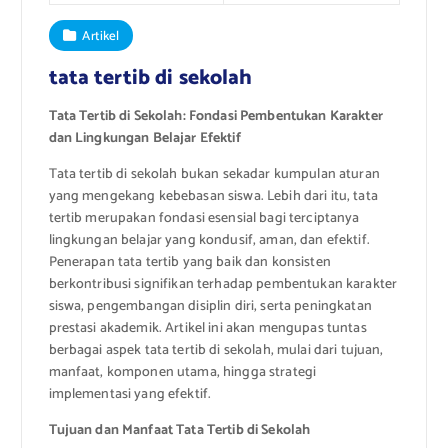
Artikel
tata tertib di sekolah
Tata Tertib di Sekolah: Fondasi Pembentukan Karakter
dan Lingkungan Belajar Efektif
Tata tertib di sekolah bukan sekadar kumpulan aturan
yang mengekang kebebasan siswa. Lebih dari itu, tata
tertib merupakan fondasi esensial bagi terciptanya
lingkungan belajar yang kondusif, aman, dan efektif.
Penerapan tata tertib yang baik dan konsisten
berkontribusi signifikan terhadap pembentukan karakter
siswa, pengembangan disiplin diri, serta peningkatan
prestasi akademik. Artikel ini akan mengupas tuntas
berbagai aspek tata tertib di sekolah, mulai dari tujuan,
manfaat, komponen utama, hingga strategi
implementasi yang efektif.
Tujuan dan Manfaat Tata Tertib di Sekolah