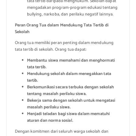
tata tertib daripada menghukum. Sekolah dapat
mengadakan program-program edukasi tentang
bullying, narkoba, dan perilaku negatif lainnya.
Peran Orang Tua dalam Mendukung Tata Tertib di
Sekolah
Orang tua memiliki peran penting dalam mendukung
tata tertib di sekolah. Orang tua dapat:
Membantu siswa memahami dan menghormati
tata tertib.
Mendukung sekolah dalam menegakkan tata
tertib.
Berkomunikasi secara terbuka dengan sekolah
tentang masalah perilaku siswa.
Bekerja sama dengan sekolah untuk mengatasi
masalah perilaku siswa.
Menjadi teladan bagi siswa dalam mematuhi
aturan dan norma sosial.
Dengan komitmen dari seluruh warga sekolah dan