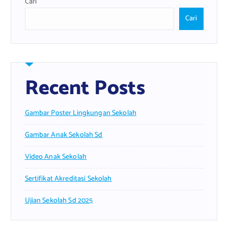
Cari
Cari
Recent Posts
Gambar Poster Lingkungan Sekolah
Gambar Anak Sekolah Sd
Video Anak Sekolah
Sertifikat Akreditasi Sekolah
Ujian Sekolah Sd 2025