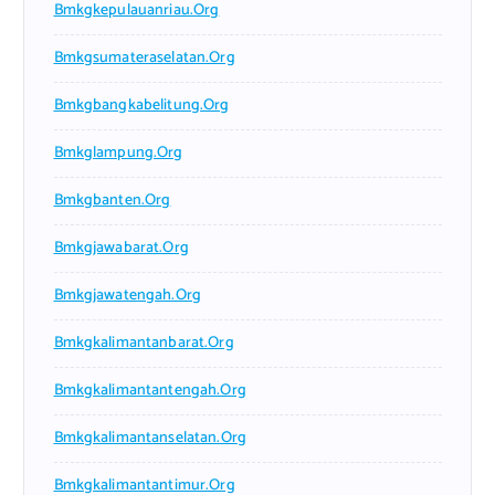
Bmkgkepulauanriau.org
Bmkgsumateraselatan.org
Bmkgbangkabelitung.org
Bmkglampung.org
Bmkgbanten.org
Bmkgjawabarat.org
Bmkgjawatengah.org
Bmkgkalimantanbarat.org
Bmkgkalimantantengah.org
Bmkgkalimantanselatan.org
Bmkgkalimantantimur.org