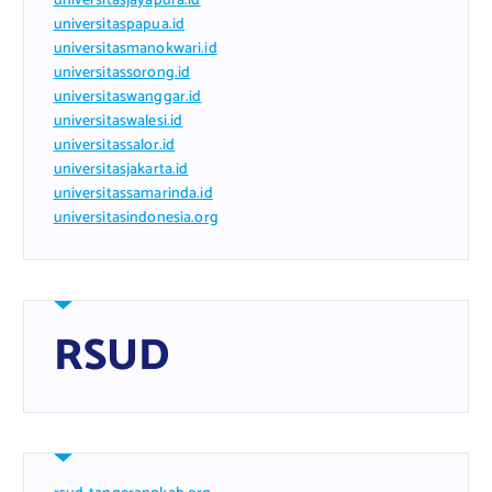
universitasjayapura.id
universitaspapua.id
universitasmanokwari.id
universitassorong.id
universitaswanggar.id
universitaswalesi.id
universitassalor.id
universitasjakarta.id
universitassamarinda.id
universitasindonesia.org
RSUD