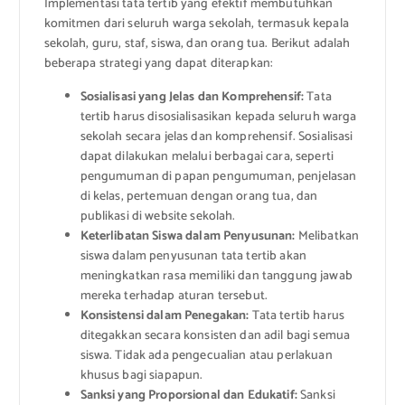
Implementasi tata tertib yang efektif membutuhkan
komitmen dari seluruh warga sekolah, termasuk kepala
sekolah, guru, staf, siswa, dan orang tua. Berikut adalah
beberapa strategi yang dapat diterapkan:
Sosialisasi yang Jelas dan Komprehensif:
Tata
tertib harus disosialisasikan kepada seluruh warga
sekolah secara jelas dan komprehensif. Sosialisasi
dapat dilakukan melalui berbagai cara, seperti
pengumuman di papan pengumuman, penjelasan
di kelas, pertemuan dengan orang tua, dan
publikasi di website sekolah.
Keterlibatan Siswa dalam Penyusunan:
Melibatkan
siswa dalam penyusunan tata tertib akan
meningkatkan rasa memiliki dan tanggung jawab
mereka terhadap aturan tersebut.
Konsistensi dalam Penegakan:
Tata tertib harus
ditegakkan secara konsisten dan adil bagi semua
siswa. Tidak ada pengecualian atau perlakuan
khusus bagi siapapun.
Sanksi yang Proporsional dan Edukatif:
Sanksi