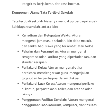
integritas, kerja keras, dan rasa hormat.
Komponen Utama Tata Tertib di Sekolah
Tata tertib di sekolah biasanya mencakup berbagai aspek
kehidupan sekolah, antara lain:
Kehadiran dan Ketepatan Waktu:
Aturan
mengenai jam masuk sekolah, izin tidak masuk,
dan sanksi bagi siswa yang terlambat atau bolos.
Pakaian dan Penampilan:
Aturan mengenai
seragam sekolah, atribut yang diperbolehkan, dan
standar kerapian.
Perilaku di Kelas:
Aturan mengenai etika
berbicara, mendengarkan guru, mengerjakan
tugas, dan berpartisipasi dalam diskusi.
Perilaku di Luar Kelas:
Aturan mengenai perilaku
di kantin, perpustakaan, toilet, dan area sekolah
lainnya.
Penggunaan Fasilitas Sekolah:
Aturan mengenai
penggunaan laboratorium, komputer, dan fasilitas