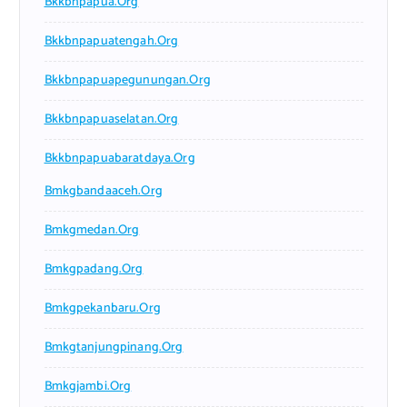
Bkkbnpapua.org
Bkkbnpapuatengah.org
Bkkbnpapuapegunungan.org
Bkkbnpapuaselatan.org
Bkkbnpapuabaratdaya.org
Bmkgbandaaceh.org
Bmkgmedan.org
Bmkgpadang.org
Bmkgpekanbaru.org
Bmkgtanjungpinang.org
Bmkgjambi.org