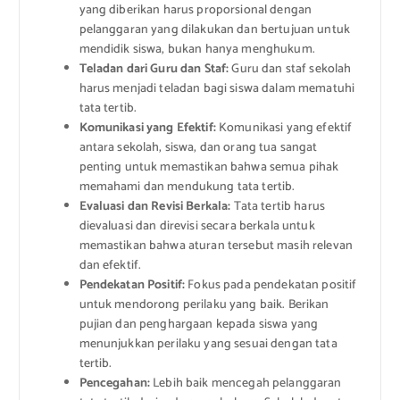
yang diberikan harus proporsional dengan
pelanggaran yang dilakukan dan bertujuan untuk
mendidik siswa, bukan hanya menghukum.
Teladan dari Guru dan Staf:
Guru dan staf sekolah
harus menjadi teladan bagi siswa dalam mematuhi
tata tertib.
Komunikasi yang Efektif:
Komunikasi yang efektif
antara sekolah, siswa, dan orang tua sangat
penting untuk memastikan bahwa semua pihak
memahami dan mendukung tata tertib.
Evaluasi dan Revisi Berkala:
Tata tertib harus
dievaluasi dan direvisi secara berkala untuk
memastikan bahwa aturan tersebut masih relevan
dan efektif.
Pendekatan Positif:
Fokus pada pendekatan positif
untuk mendorong perilaku yang baik. Berikan
pujian dan penghargaan kepada siswa yang
menunjukkan perilaku yang sesuai dengan tata
tertib.
Pencegahan:
Lebih baik mencegah pelanggaran