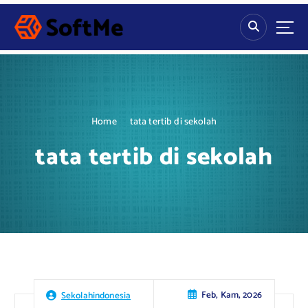
S
k
i
p
t
o
c
o
Home
tata tertib di sekolah
n
t
tata tertib di sekolah
e
n
t
Feb, Kam, 2026
Sekolahindonesia