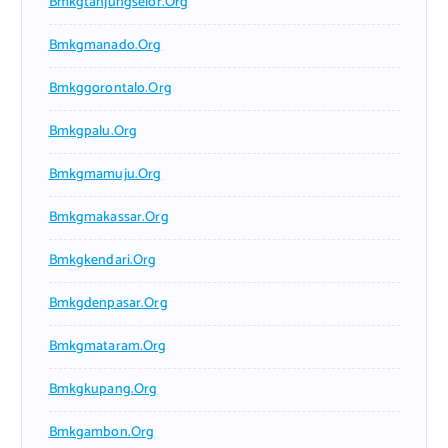
Bmkgtanjungselor.org
Bmkgmanado.org
Bmkggorontalo.org
Bmkgpalu.org
Bmkgmamuju.org
Bmkgmakassar.org
Bmkgkendari.org
Bmkgdenpasar.org
Bmkgmataram.org
Bmkgkupang.org
Bmkgambon.org