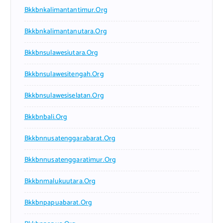
Bkkbnkalimantantimur.org
Bkkbnkalimantanutara.org
Bkkbnsulawesiutara.org
Bkkbnsulawesitengah.org
Bkkbnsulawesiselatan.org
Bkkbnbali.org
Bkkbnnusatenggarabarat.org
Bkkbnnusatenggaratimur.org
Bkkbnmalukuutara.org
Bkkbnpapuabarat.org