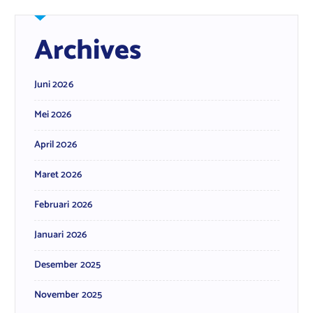
Archives
Juni 2026
Mei 2026
April 2026
Maret 2026
Februari 2026
Januari 2026
Desember 2025
November 2025