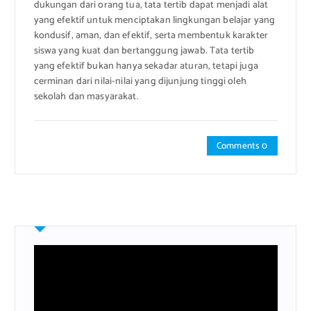
dukungan dari orang tua, tata tertib dapat menjadi alat
yang efektif untuk menciptakan lingkungan belajar yang
kondusif, aman, dan efektif, serta membentuk karakter
siswa yang kuat dan bertanggung jawab. Tata tertib
yang efektif bukan hanya sekadar aturan, tetapi juga
cerminan dari nilai-nilai yang dijunjung tinggi oleh
sekolah dan masyarakat.
Comments 0