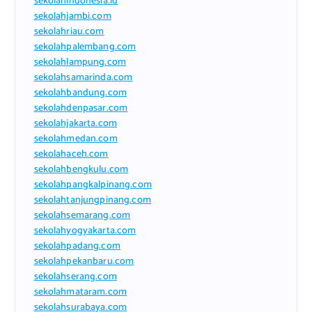
sekolahindonesia.id
sekolahjambi.com
sekolahriau.com
sekolahpalembang.com
sekolahlampung.com
sekolahsamarinda.com
sekolahbandung.com
sekolahdenpasar.com
sekolahjakarta.com
sekolahmedan.com
sekolahaceh.com
sekolahbengkulu.com
sekolahpangkalpinang.com
sekolahtanjungpinang.com
sekolahsemarang.com
sekolahyogyakarta.com
sekolahpadang.com
sekolahpekanbaru.com
sekolahserang.com
sekolahmataram.com
sekolahsurabaya.com