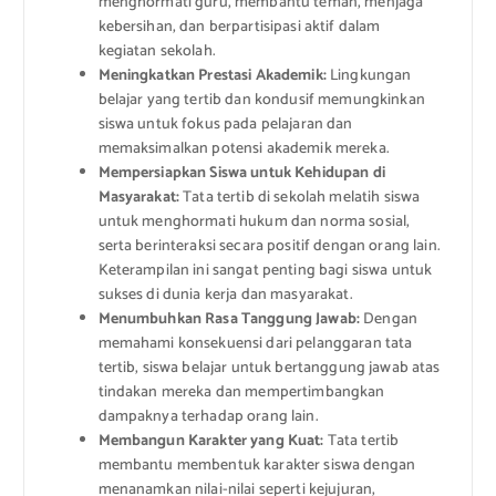
menghormati guru, membantu teman, menjaga
kebersihan, dan berpartisipasi aktif dalam
kegiatan sekolah.
Meningkatkan Prestasi Akademik:
Lingkungan
belajar yang tertib dan kondusif memungkinkan
siswa untuk fokus pada pelajaran dan
memaksimalkan potensi akademik mereka.
Mempersiapkan Siswa untuk Kehidupan di
Masyarakat:
Tata tertib di sekolah melatih siswa
untuk menghormati hukum dan norma sosial,
serta berinteraksi secara positif dengan orang lain.
Keterampilan ini sangat penting bagi siswa untuk
sukses di dunia kerja dan masyarakat.
Menumbuhkan Rasa Tanggung Jawab:
Dengan
memahami konsekuensi dari pelanggaran tata
tertib, siswa belajar untuk bertanggung jawab atas
tindakan mereka dan mempertimbangkan
dampaknya terhadap orang lain.
Membangun Karakter yang Kuat:
Tata tertib
membantu membentuk karakter siswa dengan
menanamkan nilai-nilai seperti kejujuran,