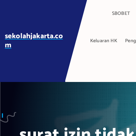
S
k
SBOBET
i
p
t
sekolahjakarta.co
Keluaran HK
Peng
o
m
c
o
n
t
e
n
t
surat izin tid