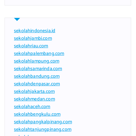
sekolahindonesia.id
sekolahjambi.com
sekolahriau.com
sekolahpalembang.com
sekolahlampung.com
sekolahsamarinda.com
sekolahbandung.com
sekolahdenpasar.com
sekolahjakarta.com
sekolahmedan.com
sekolahaceh.com
sekolahbengkulu.com
sekolahpangkalpinang.com
sekolahtanjungpinang.com