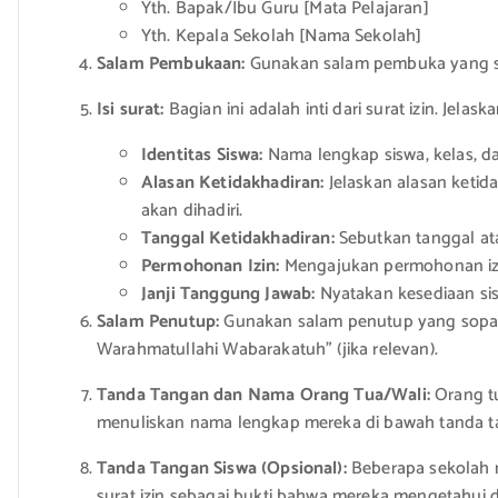
Yth. Bapak/Ibu Guru [Mata Pelajaran]
Yth. Kepala Sekolah [Nama Sekolah]
Salam Pembukaan:
Gunakan salam pembuka yang so
Isi surat:
Bagian ini adalah inti dari surat izin. Jelask
Identitas Siswa:
Nama lengkap siswa, kelas, d
Alasan Ketidakhadiran:
Jelaskan alasan ketid
akan dihadiri.
Tanggal Ketidakhadiran:
Sebutkan tanggal ata
Permohonan Izin:
Mengajukan permohonan izin
Janji Tanggung Jawab:
Nyatakan kesediaan sis
Salam Penutup:
Gunakan salam penutup yang sopan,
Warahmatullahi Wabarakatuh” (jika relevan).
Tanda Tangan dan Nama Orang Tua/Wali:
Orang tu
menuliskan nama lengkap mereka di bawah tanda t
Tanda Tangan Siswa (Opsional):
Beberapa sekolah 
surat izin sebagai bukti bahwa mereka mengetahui da