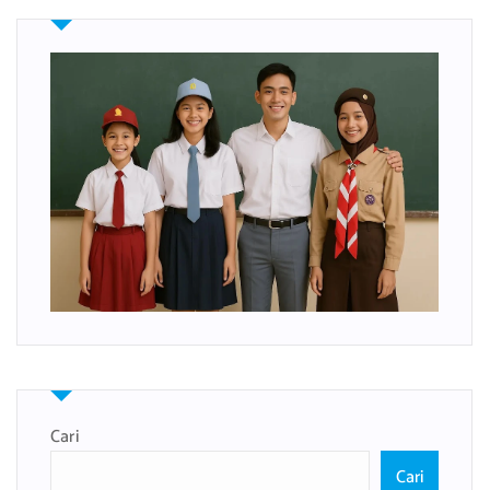
Cari
Cari