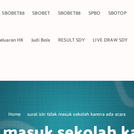
SBOBET88
SBOBET
SBOBET88
SPBO
SBOTOP
eluaran HK
Judi Bola
RESULT SDY
LIVE DRAW SDY
Home
surat izin tidak masuk sekolah karena ada acara
ak masuk sekolah k