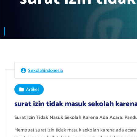
Sekolahindonesia
Artikel
surat izin tidak masuk sekolah karen
Surat Izin Tidak Masuk Sekolah Karena Ada Acara: Pan
Membuat surat izin tidak masuk sekolah karena ada acara