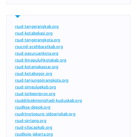
rsud-tangerangkab.org
rsud-kotabekasi.org
rsud-tangerangkota.org
rsucnd-acehbaratkab.org
rsud-pasuruankota.org
rsud-limapuluhkotakab.org
rsud-kotamakassar.org
rsud-kotabogor.org
rsud-tanjungpinangkota.org
rsud-simeuluekab.org
rsud-tpikepriprov.org
rsuddrloekmonohadi-kuduskab.org
rsudksa-depok.org
rsudrtnotopuro-sidoarjokab.org
rsud-sintang.org
rsud-cilacapkab.org
rsudkoja-jakarta.org