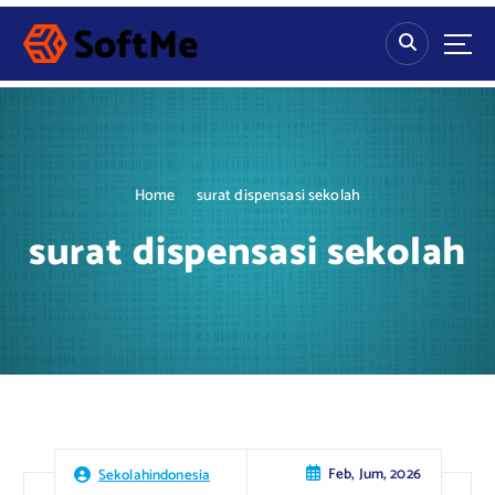
S
k
i
p
t
o
c
o
Home
surat dispensasi sekolah
n
t
surat dispensasi sekolah
e
n
t
Feb, Jum, 2026
Sekolahindonesia