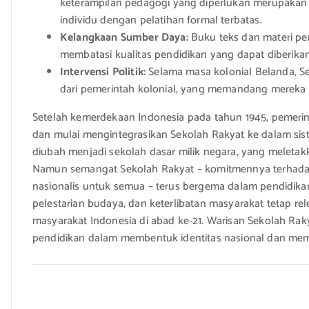
keterampilan pedagogi yang diperlukan merupakan
individu dengan pelatihan formal terbatas.
Kelangkaan Sumber Daya:
Buku teks dan materi pem
membatasi kualitas pendidikan yang dapat diberikan
Intervensi Politik:
Selama masa kolonial Belanda, 
dari pemerintah kolonial, yang memandang mereka 
Setelah kemerdekaan Indonesia pada tahun 1945, pemeri
dan mulai mengintegrasikan Sekolah Rakyat ke dalam sis
diubah menjadi sekolah dasar milik negara, yang meletak
Namun semangat Sekolah Rakyat – komitmennya terhadap
nasionalis untuk semua – terus bergema dalam pendidikan 
pelestarian budaya, dan keterlibatan masyarakat tetap r
masyarakat Indonesia di abad ke-21. Warisan Sekolah Rak
pendidikan dalam membentuk identitas nasional dan me