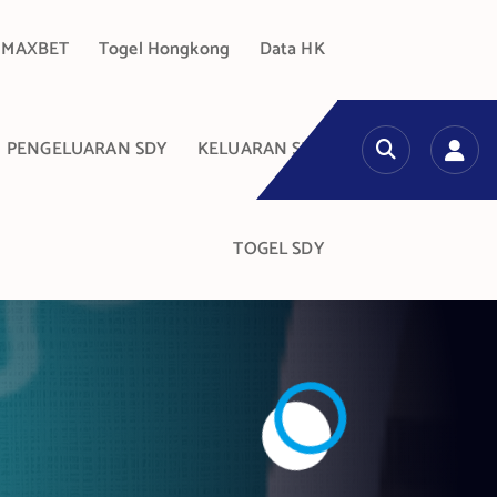
MAXBET
Togel Hongkong
Data HK
PENGELUARAN SDY
KELUARAN SDY
TOGEL SDY