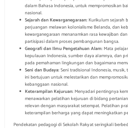
dalam Bahasa Indonesia, untuk mempromosikan ba
nasional.
Sejarah dan Kewarganegaraan:
Kurikulum sejarah b
perjuangan melawan kolonialisme Belanda, dan keba
kewarganegaraan menanamkan rasa kewajiban dan 
partisipasi dalam proses pembangunan bangsa.
Geografi dan Ilmu Pengetahuan Alam:
Mata pelaja
kepulauan Indonesia, sumber daya alamnya, dan pr
pada pemahaman lingkungan dan bagaimana memanf
Seni dan Budaya:
Seni tradisional Indonesia, musik, 
ini bertujuan untuk melestarikan dan mempromosik
kebanggaan nasional.
Keterampilan Kejuruan:
Menyadari pentingnya kema
menawarkan pelatihan kejuruan di bidang pertanian
relevan dengan masyarakat setempat. Pelatihan pra
keterampilan berharga yang dapat meningkatkan p
Pendekatan pedagogi di Sekolah Rakyat seringkali berbe