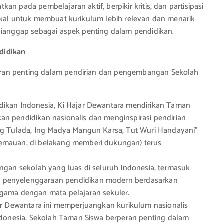
n pada pembelajaran aktif, berpikir kritis, dan partisipasi
okal untuk membuat kurikulum lebih relevan dan menarik
dianggap sebagai aspek penting dalam pendidikan.
didikan
ran penting dalam pendirian dan pengembangan Sekolah
ikan Indonesia, Ki Hajar Dewantara mendirikan Taman
n pendidikan nasionalis dan menginspirasi pendirian
ng Tulada, Ing Madya Mangun Karsa, Tut Wuri Handayani”
kemauan, di belakang memberi dukungan) terus
ringan sekolah yang luas di seluruh Indonesia, termasuk
 penyelenggaraan pendidikan modern berdasarkan
agama dengan mata pelajaran sekuler.
jar Dewantara ini memperjuangkan kurikulum nasionalis
Indonesia. Sekolah Taman Siswa berperan penting dalam