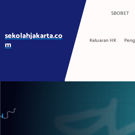
S
k
SBOBET
i
p
t
sekolahjakarta.co
Keluaran HK
Peng
o
m
c
o
n
t
e
n
t