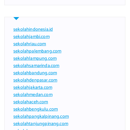
sekolahindonesia.id
sekolahjambi.com
sekolahriau.com
sekolahpalembang.com
sekolahlampung.com
sekolahsamarinda.com
sekolahbandung.com
sekolahdenpasar.com
sekolahjakarta.com
sekolahmedan.com
sekolahaceh.com
sekolahbengkulu.com
sekolahpangkalpinang.com
sekolahtanjungpinang.com