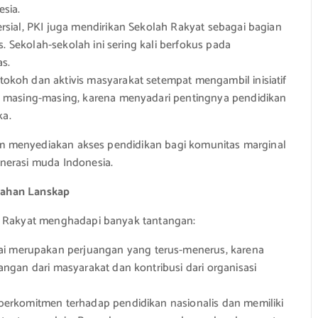
sia.
sial, PKI juga mendirikan Sekolah Rakyat sebagai bagian
s. Sekolah-sekolah ini sering kali berfokus pada
as.
okoh dan aktivis masyarakat setempat mengambil inisiatif
a masing-masing, karena menyadari pentingnya pendidikan
a.
alam menyediakan akses pendidikan bagi komunitas marginal
nerasi muda Indonesia.
bahan Lanskap
ah Rakyat menghadapi banyak tantangan:
merupakan perjuangan yang terus-menerus, karena
ngan dari masyarakat dan kontribusi dari organisasi
erkomitmen terhadap pendidikan nasionalis dan memiliki