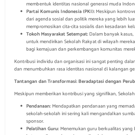
membentuk identitas nasional generasi muda Indone
Partai Komunis Indonesia (PKI):
Meskipun kontrover
dari agenda sosial dan politik mereka yang lebih lua
mempromosikan cita-cita sosialis dan kesadaran kel
Tokoh Masyarakat Setempat:
Dalam banyak kasus, t
untuk mendirikan Sekolah Rakyat di wilayah merek
bagi kemajuan dan perkembangan komunitas merek
Kontribusi individu dan organisasi ini sangat penting d
dan menumbuhkan rasa identitas nasional di kalangan ge
Tantangan dan Transformasi: Beradaptasi dengan Peru
Meskipun memberikan kontribusi yang signifikan, Sekol
Pendanaan:
Mendapatkan pendanaan yang memadai 
sekolah-sekolah ini sering kali mengandalkan sumba
sponsor.
Pelatihan Guru:
Menemukan guru berkualitas yang b