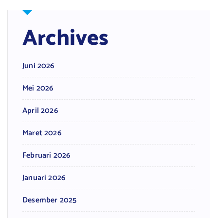
Archives
Juni 2026
Mei 2026
April 2026
Maret 2026
Februari 2026
Januari 2026
Desember 2025