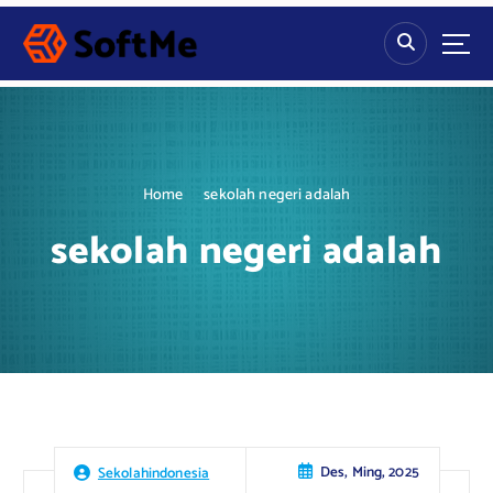
S
k
i
p
t
o
c
o
Home
sekolah negeri adalah
n
t
sekolah negeri adalah
e
n
t
Des, Ming, 2025
Sekolahindonesia