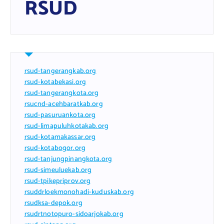
RSUD
rsud-tangerangkab.org
rsud-kotabekasi.org
rsud-tangerangkota.org
rsucnd-acehbaratkab.org
rsud-pasuruankota.org
rsud-limapuluhkotakab.org
rsud-kotamakassar.org
rsud-kotabogor.org
rsud-tanjungpinangkota.org
rsud-simeuluekab.org
rsud-tpikepriprov.org
rsuddrloekmonohadi-kuduskab.org
rsudksa-depok.org
rsudrtnotopuro-sidoarjokab.org