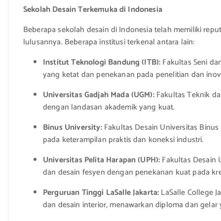
Sekolah Desain Terkemuka di Indonesia
Beberapa sekolah desain di Indonesia telah memiliki reput
lulusannya. Beberapa institusi terkenal antara lain:
Institut Teknologi Bandung (ITB):
Fakultas Seni da
yang ketat dan penekanan pada penelitian dan inova
Universitas Gadjah Mada (UGM):
Fakultas Teknik d
dengan landasan akademik yang kuat.
Binus University:
Fakultas Desain Universitas Binus
pada keterampilan praktis dan koneksi industri.
Universitas Pelita Harapan (UPH):
Fakultas Desain U
dan desain fesyen dengan penekanan kuat pada kreat
Perguruan Tinggi LaSalle Jakarta:
LaSalle College Ja
dan desain interior, menawarkan diploma dan gelar y