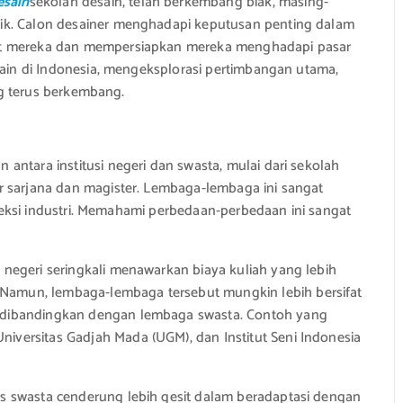
esain
sekolah desain, telah berkembang biak, masing-
ik. Calon desainer menghadapi keputusan penting dalam
at mereka dan mempersiapkan mereka menghadapi pasar
sain di Indonesia, mengeksplorasi pertimbangan utama,
ang terus berkembang.
ntara institusi negeri dan swasta, mulai dari sekolah
r sarjana dan magister. Lembaga-lembaga ini sangat
koneksi industri. Memahami perbedaan-perbedaan ini sangat
 negeri seringkali menawarkan biaya kuliah yang lebih
 Namun, lembaga-lembaga tersebut mungkin lebih bersifat
is dibandingkan dengan lembaga swasta. Contoh yang
niversitas Gadjah Mada (UGM), dan Institut Seni Indonesia
as swasta cenderung lebih gesit dalam beradaptasi dengan