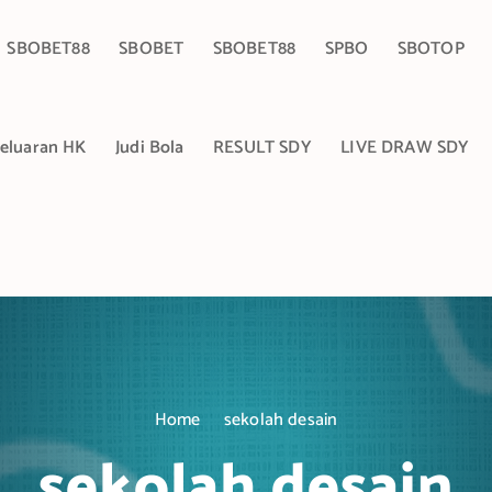
SBOBET88
SBOBET
SBOBET88
SPBO
SBOTOP
eluaran HK
Judi Bola
RESULT SDY
LIVE DRAW SDY
Home
sekolah desain
sekolah desain