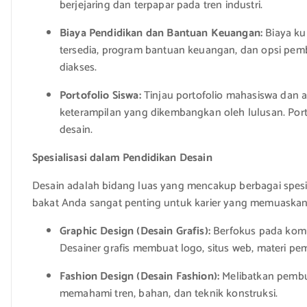
berjejaring dan terpapar pada tren industri.
Biaya Pendidikan dan Bantuan Keuangan:
Biaya kul
tersedia, program bantuan keuangan, dan opsi pe
diakses.
Portofolio Siswa:
Tinjau portofolio mahasiswa dan al
keterampilan yang dikembangkan oleh lulusan. Porto
desain.
Spesialisasi dalam Pendidikan Desain
Desain adalah bidang luas yang mencakup berbagai spesial
bakat Anda sangat penting untuk karier yang memuaskan d
Graphic Design (Desain Grafis):
Berfokus pada komunik
Desainer grafis membuat logo, situs web, materi pem
Fashion Design (Desain Fashion):
Melibatkan pembua
memahami tren, bahan, dan teknik konstruksi.