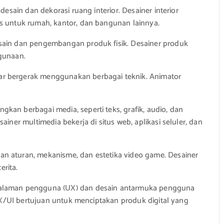
esain dan dekorasi ruang interior. Desainer interior
s untuk rumah, kantor, dan bangunan lainnya.
ain dan pengembangan produk fisik. Desainer produk
gunaan.
 bergerak menggunakan berbagai teknik. Animator
kan berbagai media, seperti teks, grafik, audio, dan
iner multimedia bekerja di situs web, aplikasi seluler, dan
n aturan, mekanisme, dan estetika video game. Desainer
rita.
alaman pengguna (UX) dan desain antarmuka pengguna
 UX/UI bertujuan untuk menciptakan produk digital yang