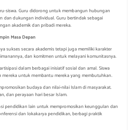
uru-siswa. Guru didorong untuk membangun hubungan
 dan dukungan individual. Guru bertindak sebagai
gan akademik dan pribadi mereka.
mpin Masa Depan
a sukses secara akademis tetapi juga memiliki karakter
imanannya, dan komitmen untuk melayani komunitasnya.
rtisipasi dalam berbagai inisiatif sosial dan amal. Siswa
an mereka untuk membantu mereka yang membutuhkan.
romosikan budaya dan nilai-nilai Islam di masyarakat.
n, dan perayaan hari besar Islam.
asi pendidikan lain untuk mempromosikan keunggulan dan
konferensi dan lokakarya pendidikan, berbagi praktik