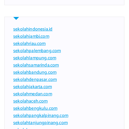
sekolahindonesia.id
sekolahjambi.com
sekolahriau.com
sekolahpalembang.com
sekolahlampung.com
sekolahsamarinda.com
sekolahbandung.com
sekolahdenpasar.com
sekolahjakarta.com
sekolahmedan.com
sekolahaceh.com
sekolahbengkulu.com
sekolahpangkalpinang.com
sekolahtanjungpinang.com