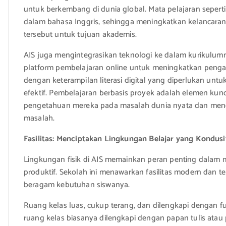
untuk berkembang di dunia global. Mata pelajaran seperti 
dalam bahasa Inggris, sehingga meningkatkan kelancara
tersebut untuk tujuan akademis.
AIS juga mengintegrasikan teknologi ke dalam kurikulumn
platform pembelajaran online untuk meningkatkan penga
dengan keterampilan literasi digital yang diperlukan un
efektif. Pembelajaran berbasis proyek adalah elemen ku
pengetahuan mereka pada masalah dunia nyata dan meng
masalah.
Fasilitas: Menciptakan Lingkungan Belajar yang Kondusi
Lingkungan fisik di AIS memainkan peran penting dalam
produktif. Sekolah ini menawarkan fasilitas modern dan 
beragam kebutuhan siswanya.
Ruang kelas luas, cukup terang, dan dilengkapi dengan fu
ruang kelas biasanya dilengkapi dengan papan tulis atau p