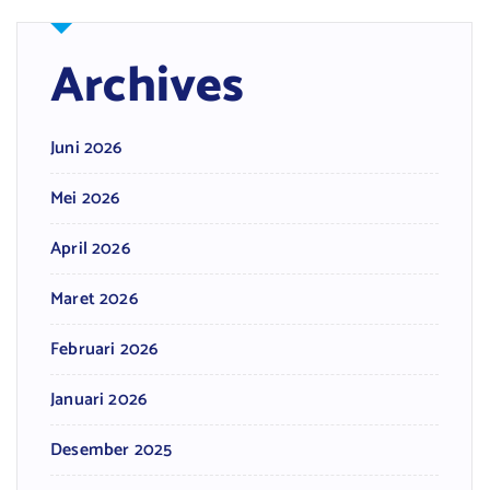
Archives
Juni 2026
Mei 2026
April 2026
Maret 2026
Februari 2026
Januari 2026
Desember 2025