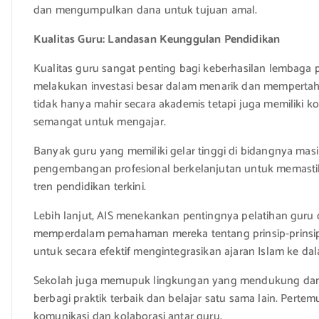
dan mengumpulkan dana untuk tujuan amal.
Kualitas Guru: Landasan Keunggulan Pendidikan
Kualitas guru sangat penting bagi keberhasilan lembaga 
melakukan investasi besar dalam menarik dan mempertahan
tidak hanya mahir secara akademis tetapi juga memiliki k
semangat untuk mengajar.
Banyak guru yang memiliki gelar tinggi di bidangnya ma
pengembangan profesional berkelanjutan untuk memasti
tren pendidikan terkini.
Lebih lanjut, AIS menekankan pentingnya pelatihan guru 
memperdalam pemahaman mereka tentang prinsip-prinsip 
untuk secara efektif mengintegrasikan ajaran Islam ke da
Sekolah juga memupuk lingkungan yang mendukung dan k
berbagi praktik terbaik dan belajar satu sama lain. Perte
komunikasi dan kolaborasi antar guru.