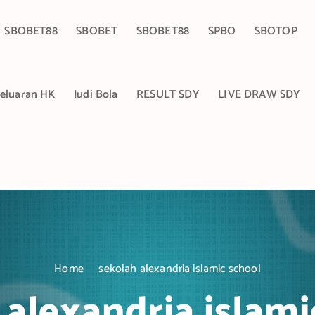
SBOBET88
SBOBET
SBOBET88
SPBO
SBOTOP
eluaran HK
Judi Bola
RESULT SDY
LIVE DRAW SDY
Home
sekolah alexandria islamic school
 alexandria islami