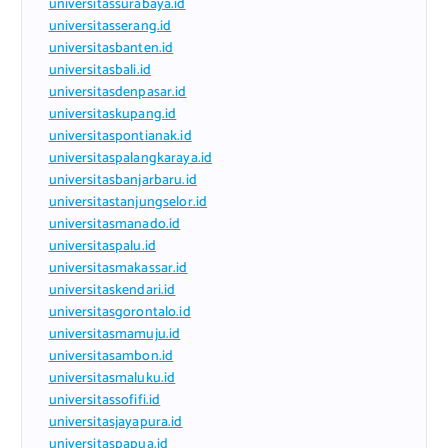
universitassurabaya.id
universitasserang.id
universitasbanten.id
universitasbali.id
universitasdenpasar.id
universitaskupang.id
universitaspontianak.id
universitaspalangkaraya.id
universitasbanjarbaru.id
universitastanjungselor.id
universitasmanado.id
universitaspalu.id
universitasmakassar.id
universitaskendari.id
universitasgorontalo.id
universitasmamuju.id
universitasambon.id
universitasmaluku.id
universitassofifi.id
universitasjayapura.id
universitaspapua.id