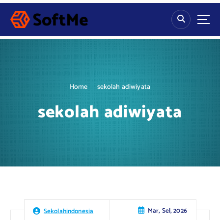
S
k
i
p
t
o
c
o
Home
sekolah adiwiyata
n
t
sekolah adiwiyata
e
n
t
Mar, Sel, 2026
Sekolahindonesia