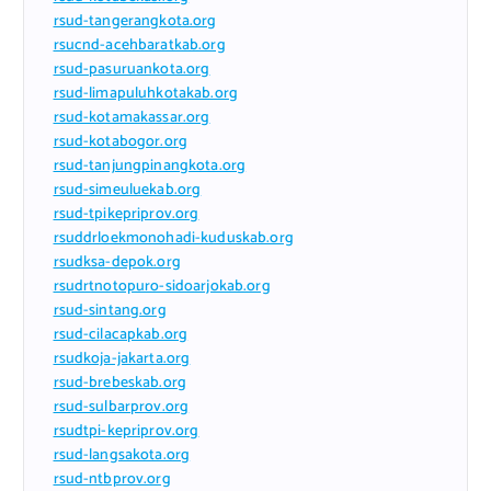
rsud-tangerangkota.org
rsucnd-acehbaratkab.org
rsud-pasuruankota.org
rsud-limapuluhkotakab.org
rsud-kotamakassar.org
rsud-kotabogor.org
rsud-tanjungpinangkota.org
rsud-simeuluekab.org
rsud-tpikepriprov.org
rsuddrloekmonohadi-kuduskab.org
rsudksa-depok.org
rsudrtnotopuro-sidoarjokab.org
rsud-sintang.org
rsud-cilacapkab.org
rsudkoja-jakarta.org
rsud-brebeskab.org
rsud-sulbarprov.org
rsudtpi-kepriprov.org
rsud-langsakota.org
rsud-ntbprov.org