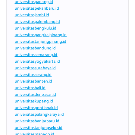
universitaspadang.id
universitaspekanbaru.id
universitasjambi.id
universitaspalembang.id
universitasbengkulu.id
universitaspangkalpinang.id
universitastanjungpinang.id
universitasbandung.id
universitassemarang.id
universitasyogyakarta.id
universitassurabaya.id
universitasserang.id
universitasbanten.id
universitasbali.id
universitasdenpasar.id
universitaskupang.id
universitaspontianak.id
universitaspalangkaraya.id
universitasbanjarbaru.id
universitastanjungselor.id
universitasmanado.id