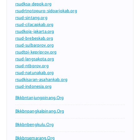
rsudksa-depok.org
rsudrtnotopuro-sidoarjokab.org
rsud-sintang.org
rsud-cilacapkab.org
rsudkoja-jakarta.org
rsud-brebeskab.org
rsud-sulbarprov.org
rsudtpi-kepriprov.org
rsud-langsakota.org
rsud-ntbprov.org
rsud-natunakab.org
rsudkisaran-asahankab.org
rsud-indonesia.org
Bkkbntanjungpinang.org
Bkkbnpangkalpinang.org
Bkkbnbengkulu.org
Bkkbnsemarang.org