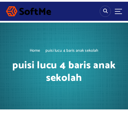
S
k
i
p
t
o
c
o
Home
puisi lucu 4 baris anak sekolah
n
t
puisi lucu 4 baris anak
e
n
sekolah
t