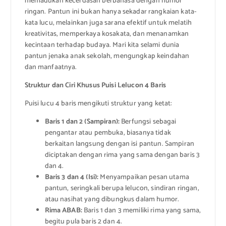
memadukan kecerdasan berbahasa dengan humor
ringan. Pantun ini bukan hanya sekadar rangkaian kata-
kata lucu, melainkan juga sarana efektif untuk melatih
kreativitas, memperkaya kosakata, dan menanamkan
kecintaan terhadap budaya. Mari kita selami dunia
pantun jenaka anak sekolah, mengungkap keindahan
dan manfaatnya.
Struktur dan Ciri Khusus Puisi Lelucon 4 Baris
Puisi lucu 4 baris mengikuti struktur yang ketat:
Baris 1 dan 2 (Sampiran):
Berfungsi sebagai
pengantar atau pembuka, biasanya tidak
berkaitan langsung dengan isi pantun. Sampiran
diciptakan dengan rima yang sama dengan baris 3
dan 4.
Baris 3 dan 4 (Isi):
Menyampaikan pesan utama
pantun, seringkali berupa lelucon, sindiran ringan,
atau nasihat yang dibungkus dalam humor.
Rima ABAB:
Baris 1 dan 3 memiliki rima yang sama,
begitu pula baris 2 dan 4.