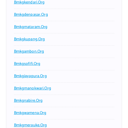
Bmkgkendari.org
Bmkgdenpasar.org
Bmkgmataram.org
Bmkgkupang.org
Bmkgambon.org
Bmkgsofifi.org
Bmkgjayapura.org
Bmkgmanokwari.org
Bmkgnabire.org
Bmkgwamena.org
Bmkgmerauke.org