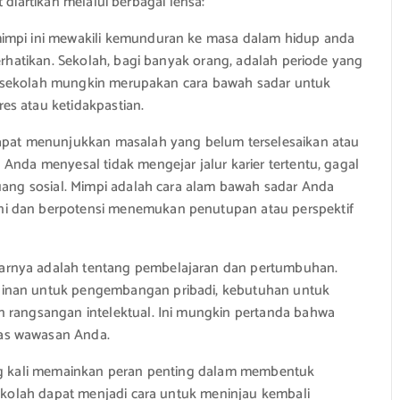
 diartikan melalui berbagai lensa:
impi ini mewakili kemunduran ke masa dalam hidup anda
erhatikan. Sekolah, bagi banyak orang, adalah periode yang
ang sekolah mungkin merupakan cara bawah sadar untuk
s atau ketidakpastian.
apat menunjukkan masalah yang belum terselesaikan atau
Anda menyesal tidak mengejar jalur karier tertentu, gagal
uang sosial. Mimpi adalah cara alam bawah sadar Anda
i dan berpotensi menemukan penutupan atau perspektif
arnya adalah tentang pembelajaran dan pertumbuhan.
ginan untuk pengembangan pribadi, kebutuhan untuk
 rangsangan intelektual. Ini mungkin pertanda bahwa
as wawasan Anda.
ng kali memainkan peran penting dalam membentuk
sekolah dapat menjadi cara untuk meninjau kembali