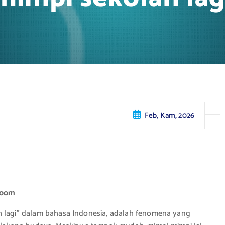
Feb, Kam, 2026
room
h lagi” dalam bahasa Indonesia, adalah fenomena yang