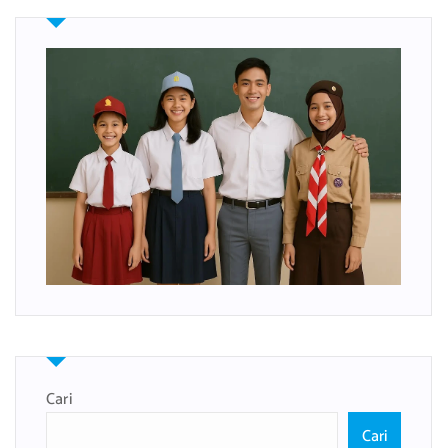
Cari
Cari