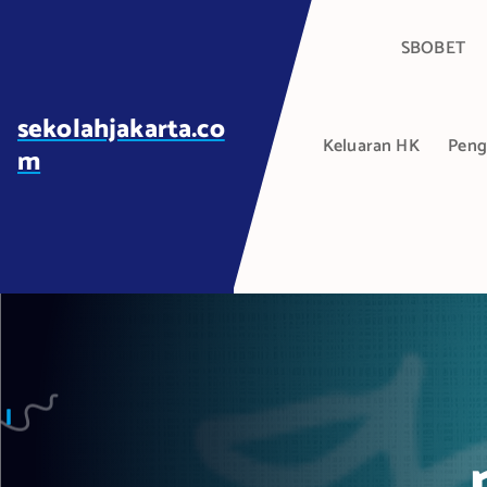
S
k
SBOBET
i
p
t
sekolahjakarta.co
Keluaran HK
Peng
o
m
c
o
n
t
e
n
t