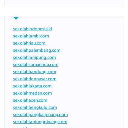
sekolahindonesia.id
sekolahjambi.com
sekolahriau.com
sekolahpalembang.com
sekolahlampung.com
sekolahsamarinda.com
sekolahbandung.com
sekolahdenpasar.com
sekolahjakarta.com
sekolahmedan.com
sekolahaceh.com
sekolahbengkulu.com
sekolahpangkalpinang.com
sekolahtanjungpinang.com