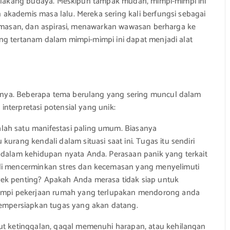
 belakang budaya. Meskipun tampak mudah, mimpi-mimpi ini
kademis masa lalu. Mereka sering kali berfungsi sebagai
cemasan, dan aspirasi, menawarkan wawasan berharga ke
ng tertanam dalam mimpi-mimpi ini dapat menjadi alat
nya. Beberapa tema berulang yang sering muncul dalam
nterpretasi potensial yang unik:
lah satu manifestasi paling umum. Biasanya
urang kendali dalam situasi saat ini. Tugas itu sendiri
 dalam kehidupan nyata Anda. Perasaan panik yang terkait
li mencerminkan stres dan kecemasan yang menyelimuti
ek penting? Apakah Anda merasa tidak siap untuk
mimpi pekerjaan rumah yang terlupakan mendorong anda
mempersiapkan tugas yang akan datang.
ut ketinggalan, gagal memenuhi harapan, atau kehilangan