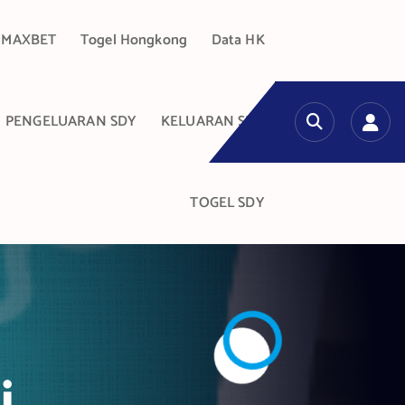
MAXBET
Togel Hongkong
Data HK
PENGELUARAN SDY
KELUARAN SDY
TOGEL SDY
i