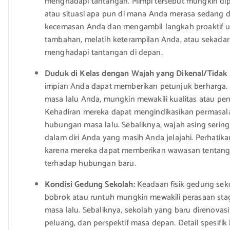
menghadapi tantangan. Mimpi tersebut mungkin dipic
atau situasi apa pun di mana Anda merasa sedang d
kecemasan Anda dan mengambil langkah proaktif un
tambahan, melatih keterampilan Anda, atau sekadar
menghadapi tantangan di depan.
Duduk di Kelas dengan Wajah yang Dikenal/Tidak 
impian Anda dapat memberikan petunjuk berharga. W
masa lalu Anda, mungkin mewakili kualitas atau pen
Kehadiran mereka dapat mengindikasikan permasala
hubungan masa lalu. Sebaliknya, wajah asing serin
dalam diri Anda yang masih Anda jelajahi. Perhatik
karena mereka dapat memberikan wawasan tentang 
terhadap hubungan baru.
Kondisi Gedung Sekolah:
Keadaan fisik gedung sekol
bobrok atau runtuh mungkin mewakili perasaan stag
masa lalu. Sebaliknya, sekolah yang baru direnov
peluang, dan perspektif masa depan. Detail spesifik 