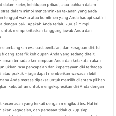
at dalam karier, kehidupan pribadi, atau bahkan dalam
an stres dalam mimpi mencerminkan tekanan yang anda
n tenggat waktu atau komitmen yang Anda hadapi saat ini
 dengan baik. Apakah Anda terlalu kurus? Mimpi
an untuk memprioritaskan tanggung jawab Anda dan
.
melambangkan evaluasi, penilaian, dan keraguan diri. Isi
g bidang spesifik kehidupan Anda yang sedang diteliti.
dak aman terhadap kemampuan Anda dan ketakutan akan
unjukkan rasa pencapaian dan kepercayaan diri terhadap
ai, atau praktik – juga dapat memberikan wawasan lebih
i mana Anda merasa dipaksa untuk memilih di antara pilihan
ngkan kebutuhan untuk mengekspresikan diri Anda dengan
t kecemasan yang terkait dengan mengikuti tes. Hal ini
n akan kegagalan, dan perasaan tidak cukup siap