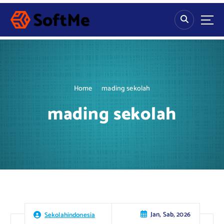
S
k
i
p
t
o
c
o
Home
mading sekolah
n
t
mading sekolah
e
n
t
Jan, Sab, 2026
Sekolahindonesia