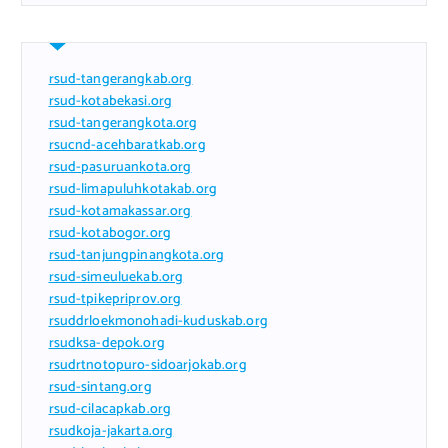
rsud-tangerangkab.org
rsud-kotabekasi.org
rsud-tangerangkota.org
rsucnd-acehbaratkab.org
rsud-pasuruankota.org
rsud-limapuluhkotakab.org
rsud-kotamakassar.org
rsud-kotabogor.org
rsud-tanjungpinangkota.org
rsud-simeuluekab.org
rsud-tpikepriprov.org
rsuddrloekmonohadi-kuduskab.org
rsudksa-depok.org
rsudrtnotopuro-sidoarjokab.org
rsud-sintang.org
rsud-cilacapkab.org
rsudkoja-jakarta.org