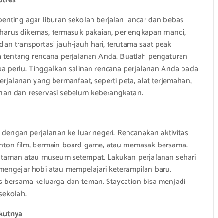
Stres
enting agar liburan sekolah berjalan lancar dan bebas
g harus dikemas, termasuk pakaian, perlengkapan mandi,
n transportasi jauh-jauh hari, terutama saat peak
a tentang rencana perjalanan Anda. Buatlah pengaturan
ka perlu. Tinggalkan salinan rencana perjalanan Anda pada
rjalanan yang bermanfaat, seperti peta, alat terjemahan,
nan dan reservasi sebelum keberangkatan.
ngan perjalanan ke luar negeri. Rencanakan aktivitas
nton film, bermain board game, atau memasak bersama.
i taman atau museum setempat. Lakukan perjalanan sehari
mengejar hobi atau mempelajari keterampilan baru.
s bersama keluarga dan teman. Staycation bisa menjadi
sekolah.
ikutnya