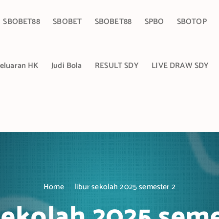
SBOBET88
SBOBET
SBOBET88
SPBO
SBOTOP
eluaran HK
Judi Bola
RESULT SDY
LIVE DRAW SDY
Home
libur sekolah 2025 semester 2
 sekolah 2025 seme