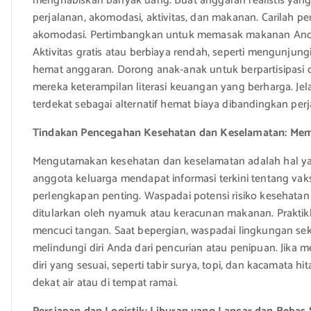
menghabiskan banyak uang. Buat anggaran realistis yan
perjalanan, akomodasi, aktivitas, dan makanan. Carilah pe
akomodasi. Pertimbangkan untuk memasak makanan Anda 
Aktivitas gratis atau berbiaya rendah, seperti mengunjun
hemat anggaran. Dorong anak-anak untuk berpartisipasi
mereka keterampilan literasi keuangan yang berharga. Jelaj
terdekat sebagai alternatif hemat biaya dibandingkan perj
Tindakan Pencegahan Kesehatan dan Keselamatan: Mem
Mengutamakan kesehatan dan keselamatan adalah hal yan
anggota keluarga mendapat informasi terkini tentang va
perlengkapan penting. Waspadai potensi risiko kesehatan d
ditularkan oleh nyamuk atau keracunan makanan. Praktikk
mencuci tangan. Saat bepergian, waspadai lingkungan se
melindungi diri Anda dari pencurian atau penipuan. Jika m
diri yang sesuai, seperti tabir surya, topi, dan kacamata 
dekat air atau di tempat ramai.