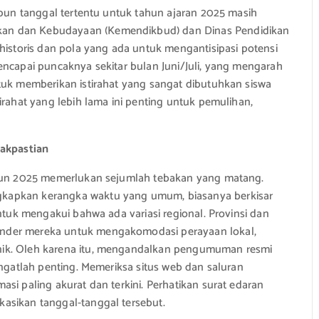
ipun tanggal tertentu untuk tahun ajaran 2025 masih
an dan Kebudayaan (Kemendikbud) dan Dinas Pendidikan
historis dan pola yang ada untuk mengantisipasi potensi
encapai puncaknya sekitar bulan Juni/Juli, yang mengarah
tuk memberikan istirahat yang sangat dibutuhkan siswa
irahat yang lebih lama ini penting untuk pemulihan,
dakpastian
ahun 2025 memerlukan sejumlah tebakan yang matang.
kapkan kerangka waktu yang umum, biasanya berkisar
ntuk mengakui bahwa ada variasi regional. Provinsi dan
nder mereka untuk mengakomodasi perayaan lokal,
nik. Oleh karena itu, mengandalkan pengumuman resmi
angatlah penting. Memeriksa situs web dan saluran
si paling akurat dan terkini. Perhatikan surat edaran
asikan tanggal-tanggal tersebut.