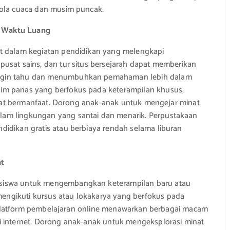
pola cuaca dan musim puncak.
n Waktu Luang
at dalam kegiatan pendidikan yang melengkapi
usat sains, dan tur situs bersejarah dapat memberikan
ingin tahu dan menumbuhkan pemahaman lebih dalam
im panas yang berfokus pada keterampilan khusus,
dapat bermanfaat. Dorong anak-anak untuk mengejar minat
am lingkungan yang santai dan menarik. Perpustakaan
idikan gratis atau berbiaya rendah selama liburan
t
asiswa untuk mengembangkan keterampilan baru atau
ngikuti kursus atau lokakarya yang berfokus pada
a. Platform pembelajaran online menawarkan berbagai macam
i internet. Dorong anak-anak untuk mengeksplorasi minat