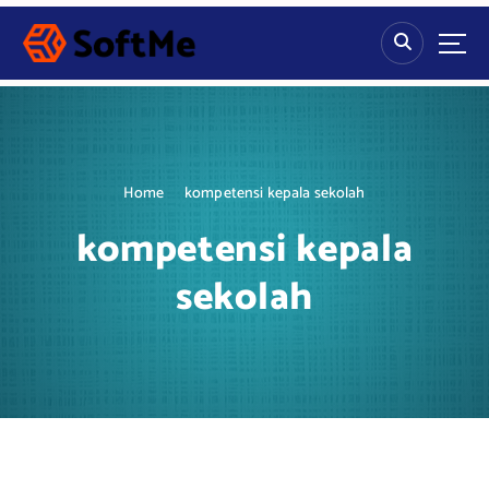
S
k
i
p
t
o
c
o
Home
kompetensi kepala sekolah
n
t
kompetensi kepala
e
n
sekolah
t