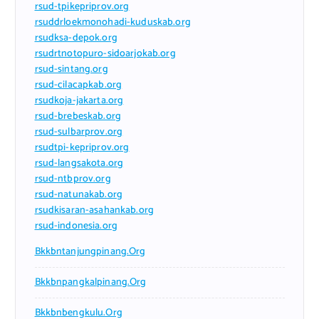
rsud-tpikepriprov.org
rsuddrloekmonohadi-kuduskab.org
rsudksa-depok.org
rsudrtnotopuro-sidoarjokab.org
rsud-sintang.org
rsud-cilacapkab.org
rsudkoja-jakarta.org
rsud-brebeskab.org
rsud-sulbarprov.org
rsudtpi-kepriprov.org
rsud-langsakota.org
rsud-ntbprov.org
rsud-natunakab.org
rsudkisaran-asahankab.org
rsud-indonesia.org
Bkkbntanjungpinang.org
Bkkbnpangkalpinang.org
Bkkbnbengkulu.org