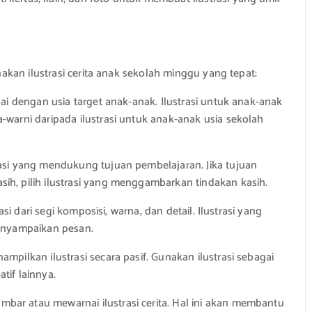
kan ilustrasi cerita anak sekolah minggu yang tepat:
suai dengan usia target anak-anak. Ilustrasi untuk anak-anak
-warni daripada ilustrasi untuk anak-anak usia sekolah
trasi yang mendukung tujuan pembelajaran. Jika tujuan
ih, pilih ilustrasi yang menggambarkan tindakan kasih.
asi dari segi komposisi, warna, dan detail. Ilustrasi yang
menyampaikan pesan.
pilkan ilustrasi secara pasif. Gunakan ilustrasi sebagai
atif lainnya.
ar atau mewarnai ilustrasi cerita. Hal ini akan membantu