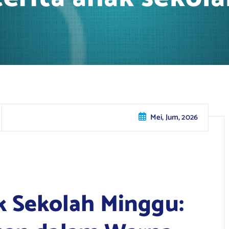
Mei, Jum, 2026
ak Sekolah Minggu: