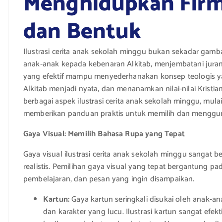
Menghidupkan Fir
dan Bentuk
Ilustrasi cerita anak sekolah minggu bukan sekadar gamb
anak-anak kepada kebenaran Alkitab, menjembatani jura
yang efektif mampu menyederhanakan konsep teologis y
Alkitab menjadi nyata, dan menanamkan nilai-nilai Kristia
berbagai aspek ilustrasi cerita anak sekolah minggu, mulai
memberikan panduan praktis untuk memilih dan mengguna
Gaya Visual: Memilih Bahasa Rupa yang Tepat
Gaya visual ilustrasi cerita anak sekolah minggu sangat b
realistis. Pemilihan gaya visual yang tepat bergantung pa
pembelajaran, dan pesan yang ingin disampaikan.
Kartun:
Gaya kartun seringkali disukai oleh anak-a
dan karakter yang lucu. Ilustrasi kartun sangat ef