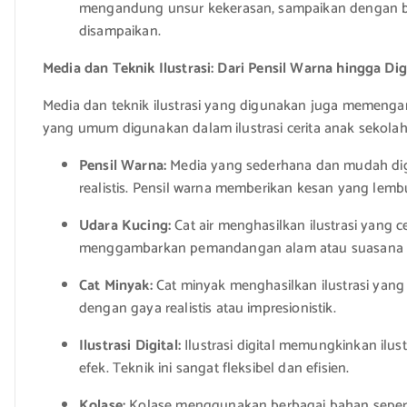
mengandung unsur kekerasan, sampaikan dengan bi
disampaikan.
Media dan Teknik Ilustrasi: Dari Pensil Warna hingga Dig
Media dan teknik ilustrasi yang digunakan juga memengar
yang umum digunakan dalam ilustrasi cerita anak sekolah
Pensil Warna:
Media yang sederhana dan mudah digu
realistis. Pensil warna memberikan kesan yang lemb
Udara Kucing:
Cat air menghasilkan ilustrasi yang c
menggambarkan pemandangan alam atau suasana h
Cat Minyak:
Cat minyak menghasilkan ilustrasi yang k
dengan gaya realistis atau impresionistik.
Ilustrasi Digital:
Ilustrasi digital memungkinkan il
efek. Teknik ini sangat fleksibel dan efisien.
Kolase:
Kolase menggunakan berbagai bahan seperti 