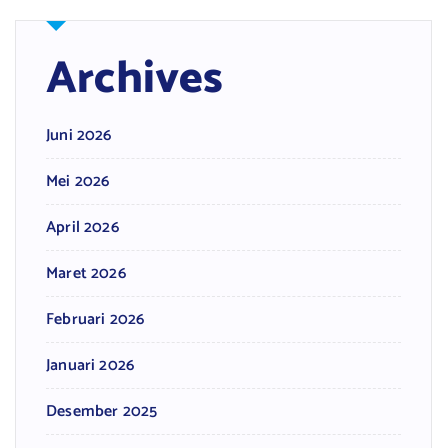
Archives
Juni 2026
Mei 2026
April 2026
Maret 2026
Februari 2026
Januari 2026
Desember 2025