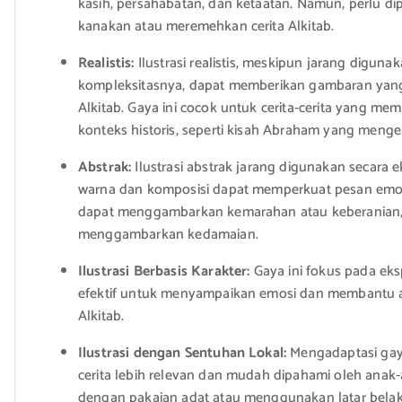
kasih, persahabatan, dan ketaatan. Namun, perlu dipe
kanakan atau meremehkan cerita Alkitab.
Realistis:
Ilustrasi realistis, meskipun jarang digun
kompleksitasnya, dapat memberikan gambaran yang 
Alkitab. Gaya ini cocok untuk cerita-cerita yang
konteks historis, seperti kisah Abraham yang meng
Abstrak:
Ilustrasi abstrak jarang digunakan secara 
warna dan komposisi dapat memperkuat pesan emosi
dapat menggambarkan kemarahan atau keberanian, 
menggambarkan kedamaian.
Ilustrasi Berbasis Karakter:
Gaya ini fokus pada eksp
efektif untuk menyampaikan emosi dan membantu a
Alkitab.
Ilustrasi dengan Sentuhan Lokal:
Mengadaptasi gaya
cerita lebih relevan dan mudah dipahami oleh anak
dengan pakaian adat atau menggunakan latar belak