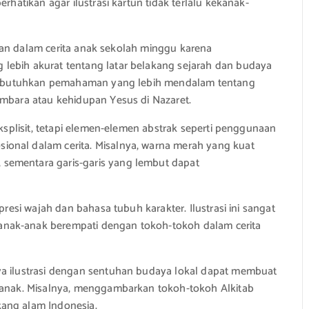
rhatikan agar ilustrasi kartun tidak terlalu kekanak-
akan dalam cerita anak sekolah minggu karena
lebih akurat tentang latar belakang sejarah dan budaya
 membutuhkan pemahaman yang lebih mendalam tentang
embara atau kehidupan Yesus di Nazaret.
eksplisit, tetapi elemen-elemen abstrak seperti penggunaan
onal dalam cerita. Misalnya, warna merah yang kuat
sementara garis-garis yang lembut dapat
resi wajah dan bahasa tubuh karakter. Ilustrasi ini sangat
nak-anak berempati dengan tokoh-tokoh dalam cerita
 ilustrasi dengan sentuhan budaya lokal dapat membuat
-anak. Misalnya, menggambarkan tokoh-tokoh Alkitab
ang alam Indonesia.