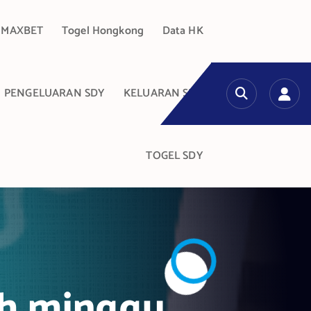
MAXBET
Togel Hongkong
Data HK
PENGELUARAN SDY
KELUARAN SDY
TOGEL SDY
lah minggu