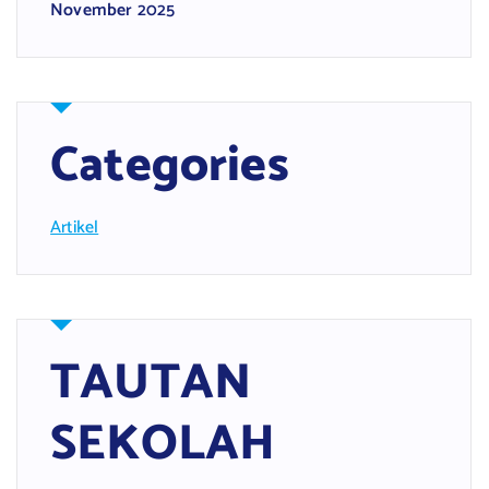
November 2025
Categories
Artikel
TAUTAN
SEKOLAH