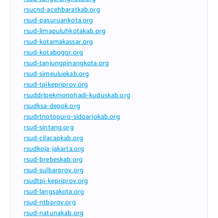
rsucnd-acehbaratkab.org
rsud-pasuruankota.org
rsud-limapuluhkotakab.org
rsud-kotamakassar.org
rsud-kotabogor.org
rsud-tanjungpinangkota.org
rsud-simeuluekab.org
rsud-tpikepriprov.org
rsuddrloekmonohadi-kuduskab.org
rsudksa-depok.org
rsudrtnotopuro-sidoarjokab.org
rsud-sintang.org
rsud-cilacapkab.org
rsudkoja-jakarta.org
rsud-brebeskab.org
rsud-sulbarprov.org
rsudtpi-kepriprov.org
rsud-langsakota.org
rsud-ntbprov.org
rsud-natunakab.org