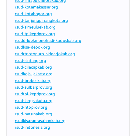
rsud-limapuluhkotakab.org
rsud-kotamakassar.org
rsud-kotabogor.org
rsud-tanjungpinangkota.org
rsud-simeuluekab.org
rsud-tpikepriprov.org
rsuddrloekmonohadi-kuduskab.org
rsudksa-depok.org
rsudrtnotopuro-sidoarjokab.org
rsud-sintang.org
rsud-cilacapkab.org
rsudkoja-jakarta.org
rsud-brebeskab.org
rsud-sulbarprov.org
rsudtpi-kepriprov.org
rsud-langsakota.org
rsud-ntbprov.org
rsud-natunakab.org
rsudkisaran-asahankab.org
rsud-indonesia.org