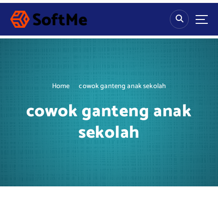
S
k
i
p
t
o
c
o
Home
cowok ganteng anak sekolah
n
t
cowok ganteng anak
e
n
sekolah
t