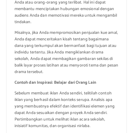
Anda atau orang-orang yang terlibat. Hal ini dapat
membantu menciptakan hubungan emosional dengan
audiens Anda dan memotivasi mereka untuk mengambil
tindakan.
Misalnya, jika Anda mempromosikan penjualan kue amal,
Anda dapat menceritakan kisah tentang bagaimana
dana yang terkumpul akan bermanfaat bagi tujuan atau
individu tertentu. Jika Anda mengiklankan drama
sekolah, Anda dapat membagikan gambaran sekilas di
balik layar proses latihan atau menyoroti tema dan pesan
drama tersebut.
Contoh dan Inspirasi: Belajar dari Orang Lain
Sebelum membuat iklan Anda sendiri, telitilah contoh
iklan yang berhasil dalam konteks serupa. Analisis apa
yang membuatnya efektif dan identifikasi elemen yang
dapat Anda sesuaikan dengan proyek Anda sendiri.
Pertimbangkan untuk melihat iklan acara sekolah,
inisiatif komunitas, dan organisasi nirlaba.