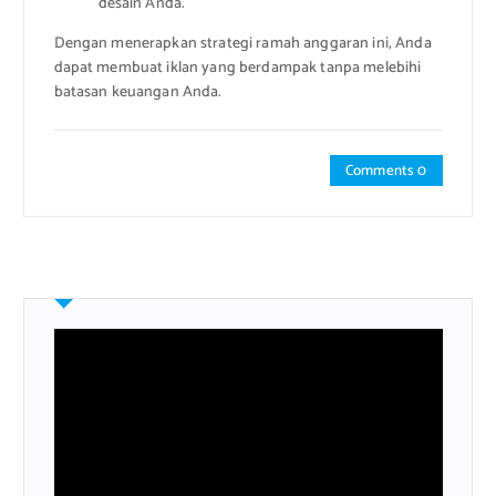
desain Anda.
Dengan menerapkan strategi ramah anggaran ini, Anda
dapat membuat iklan yang berdampak tanpa melebihi
batasan keuangan Anda.
Comments 0