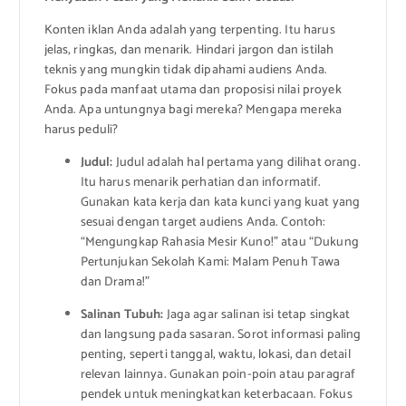
Konten iklan Anda adalah yang terpenting. Itu harus
jelas, ringkas, dan menarik. Hindari jargon dan istilah
teknis yang mungkin tidak dipahami audiens Anda.
Fokus pada manfaat utama dan proposisi nilai proyek
Anda. Apa untungnya bagi mereka? Mengapa mereka
harus peduli?
Judul:
Judul adalah hal pertama yang dilihat orang.
Itu harus menarik perhatian dan informatif.
Gunakan kata kerja dan kata kunci yang kuat yang
sesuai dengan target audiens Anda. Contoh:
“Mengungkap Rahasia Mesir Kuno!” atau “Dukung
Pertunjukan Sekolah Kami: Malam Penuh Tawa
dan Drama!”
Salinan Tubuh:
Jaga agar salinan isi tetap singkat
dan langsung pada sasaran. Sorot informasi paling
penting, seperti tanggal, waktu, lokasi, dan detail
relevan lainnya. Gunakan poin-poin atau paragraf
pendek untuk meningkatkan keterbacaan. Fokus