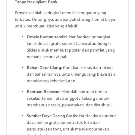
Tanpa Merugikan Bank
Proyek sekolah seringkali memiliki anggaran yang
terbatas. Untungnya, ada banyak strategi hemat biaya
untuk membuat iklan yang efektif.
Desain buatan sendiri:
Manfaatkan perangkat
lunak desain gratis seperti Canva atau Google
Slides untuk membuat poster dan pamflet yang
menarik secara visual.
Bahan Daur Ulang:
Gunakan kertas daur ulang
dan bahan lainnya untuk mengurangi biaya dan
mendorong keberlanjutan.
Bantuan Relawan:
Mintalah bantuan teman
sekelas, teman, atau anggota keluarga untuk
membantu desain, pencetakan, dan distribusi.
Sumber Daya Daring Gratis:
Manfaatkan sumber
daya online gratis, seperti stok foto dan
perpustakaan font, untuk menyempurnakan