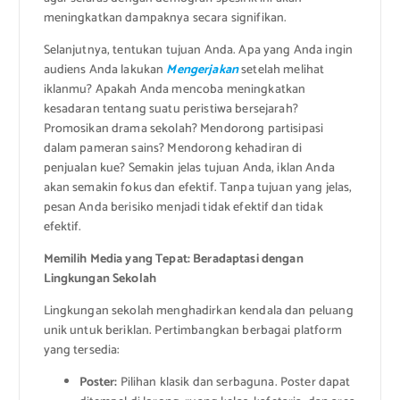
meningkatkan dampaknya secara signifikan.
Selanjutnya, tentukan tujuan Anda. Apa yang Anda ingin
audiens Anda lakukan
Mengerjakan
setelah melihat
iklanmu? Apakah Anda mencoba meningkatkan
kesadaran tentang suatu peristiwa bersejarah?
Promosikan drama sekolah? Mendorong partisipasi
dalam pameran sains? Mendorong kehadiran di
penjualan kue? Semakin jelas tujuan Anda, iklan Anda
akan semakin fokus dan efektif. Tanpa tujuan yang jelas,
pesan Anda berisiko menjadi tidak efektif dan tidak
efektif.
Memilih Media yang Tepat: Beradaptasi dengan
Lingkungan Sekolah
Lingkungan sekolah menghadirkan kendala dan peluang
unik untuk beriklan. Pertimbangkan berbagai platform
yang tersedia:
Poster:
Pilihan klasik dan serbaguna. Poster dapat