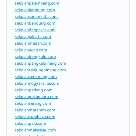
sekolahpalembang.com
sekolahlampung.com
sekolahsamarinda.com
sekolahbandung.com
sekolahdenpasar.com
sekolahjakarta.com
sekolahmedan.com
sekolahaceh.com
sekolahbengkulu.com
sekolahpangkalpinang.com
sekolahtanjungpinang.com
sekolahsemarang.com
sekolahyogyakarta.com
sekolahpadang.com
sekolahpekanbaru.com
sekolahserang.com
sekolahmataram.com
sekolahsurabaya.com
sekolahpalu.com
sekolahmakassar.com