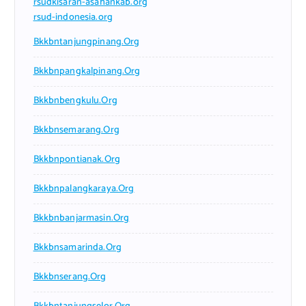
rsudkisaran-asahankab.org
rsud-indonesia.org
Bkkbntanjungpinang.org
Bkkbnpangkalpinang.org
Bkkbnbengkulu.org
Bkkbnsemarang.org
Bkkbnpontianak.org
Bkkbnpalangkaraya.org
Bkkbnbanjarmasin.org
Bkkbnsamarinda.org
Bkkbnserang.org