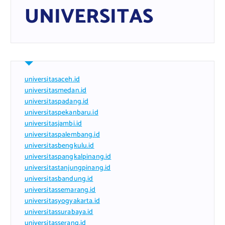
UNIVERSITAS
universitasaceh.id
universitasmedan.id
universitaspadang.id
universitaspekanbaru.id
universitasjambi.id
universitaspalembang.id
universitasbengkulu.id
universitaspangkalpinang.id
universitastanjungpinang.id
universitasbandung.id
universitassemarang.id
universitasyogyakarta.id
universitassurabaya.id
universitasserang.id