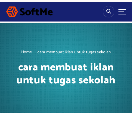
S
k
i
p
t
o
c
o
Home
cara membuat iklan untuk tugas sekolah
n
t
cara membuat iklan
e
n
untuk tugas sekolah
t