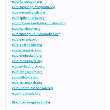
rsud-kotabogor.org
rsud-tanjungpinangkota.org
rsud-simeuluekab.org
rsud-tpikepriprov.org
rsuddrloekmonohadi-kuduskab.org
rsudksa-depok.org
rsudrtnotopuro-sidoarjokab.org
rsud-sintang.org
rsud-cilacapkab.org
rsudkoja-jakarta.org
rsud-brebeskab.org
rsud-sulbarprov.org
rsudtpi-kepriprov.org
rsud-langsakota.org
rsud-ntbprov.org
rsud-natunakab.org
rsudkisaran-asahankab.org
rsud-indonesia.org
Bkkbntanjungpinang.org