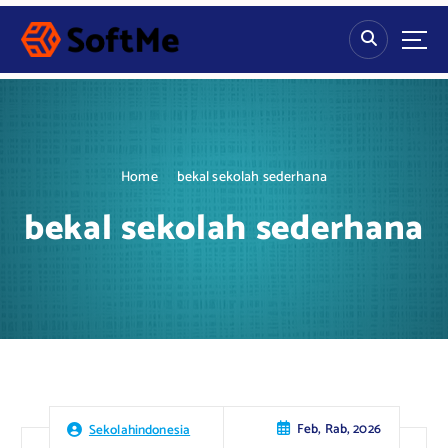
S
k
i
p
t
o
c
o
Home
bekal sekolah sederhana
n
t
bekal sekolah sederhana
e
n
t
Feb, Rab, 2026
Sekolahindonesia