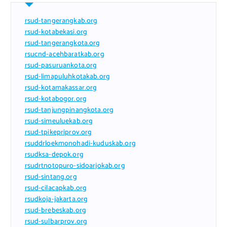
rsud-tangerangkab.org
rsud-kotabekasi.org
rsud-tangerangkota.org
rsucnd-acehbaratkab.org
rsud-pasuruankota.org
rsud-limapuluhkotakab.org
rsud-kotamakassar.org
rsud-kotabogor.org
rsud-tanjungpinangkota.org
rsud-simeuluekab.org
rsud-tpikepriprov.org
rsuddrloekmonohadi-kuduskab.org
rsudksa-depok.org
rsudrtnotopuro-sidoarjokab.org
rsud-sintang.org
rsud-cilacapkab.org
rsudkoja-jakarta.org
rsud-brebeskab.org
rsud-sulbarprov.org