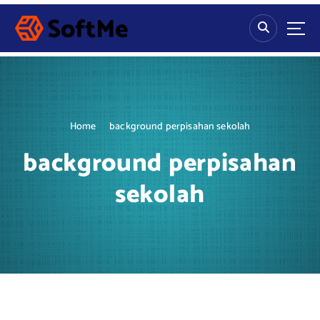
S
k
i
p
t
o
c
o
Home
background perpisahan sekolah
n
t
background perpisahan
e
n
sekolah
t