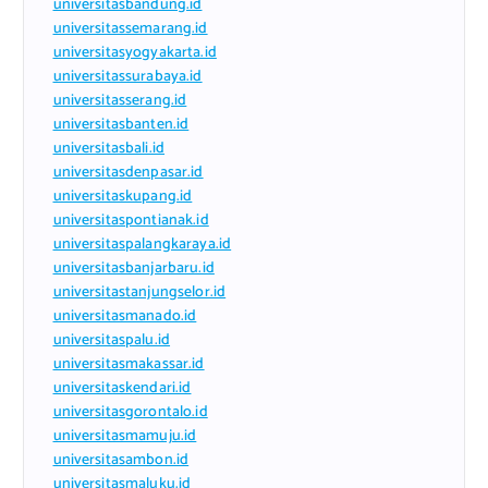
universitasbandung.id
universitassemarang.id
universitasyogyakarta.id
universitassurabaya.id
universitasserang.id
universitasbanten.id
universitasbali.id
universitasdenpasar.id
universitaskupang.id
universitaspontianak.id
universitaspalangkaraya.id
universitasbanjarbaru.id
universitastanjungselor.id
universitasmanado.id
universitaspalu.id
universitasmakassar.id
universitaskendari.id
universitasgorontalo.id
universitasmamuju.id
universitasambon.id
universitasmaluku.id