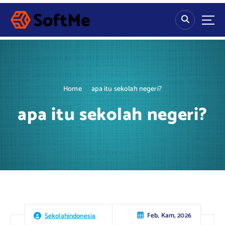
S
k
i
p
t
o
c
o
Home
apa itu sekolah negeri?
n
t
apa itu sekolah negeri?
e
n
t
Feb, Kam, 2026
Sekolahindonesia