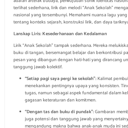
adalah artefak budaya, perwujudan sonik identitas nasio
terlihat sederhana, lirik dan melodi “Anak Sekolah” meng
nasional yang tersembunyi. Memahami nuansa lagu yan
tentang konteks sejarah, konstruksi lirik, dan daya tarikn
Lanskap Liris: Kesederhanaan dan Kedalaman
Lirik “Anak Sekolah” tampak sederhana. Mereka melukis
buku di tangan, bersemangat belajar dan berkontribusi p
pesan yang dibangun dengan hati-hati yang dirancang unt
tanggung jawab kolektif.
“Setiap pagi saya pergi ke sekolah”:
Kalimat pembuka
menekankan pentingnya upaya yang konsisten. Tind
tugas, namun sebagai aspek fundamental dalam keh
gagasan keteraturan dan komitmen.
“Dengan tas dan buku di pundak”:
Gambaran memba
juga potensi dan tanggung jawab yang menyertain
mengandung makna bahwa anak-anak muda ini sed