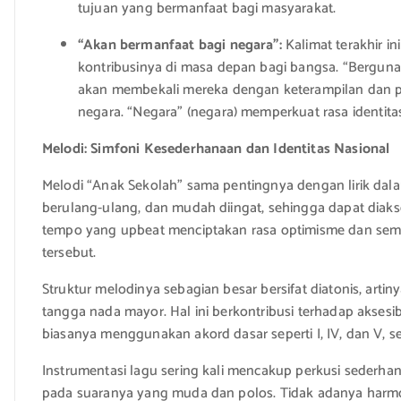
tujuan yang bermanfaat bagi masyarakat.
“Akan bermanfaat bagi negara”:
Kalimat terakhir 
kontribusinya di masa depan bagi bangsa. “Bergun
akan membekali mereka dengan keterampilan dan 
negara. “Negara” (negara) memperkuat rasa identita
Melodi: Simfoni Kesederhanaan dan Identitas Nasional
Melodi “Anak Sekolah” sama pentingnya dengan lirik d
berulang-ulang, dan mudah diingat, sehingga dapat diaks
tempo yang upbeat menciptakan rasa optimisme dan sema
tersebut.
Struktur melodinya sebagian besar bersifat diatonis, ar
tangga nada mayor. Hal ini berkontribusi terhadap aksesib
biasanya menggunakan akord dasar seperti I, IV, dan V,
Instrumentasi lagu sering kali mencakup perkusi sederhana,
pada suaranya yang muda dan polos. Tidak adanya harmon