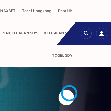
MAXBET
Togel Hongkong
Data HK
PENGELUARAN SDY
KELUARAN SDY
TOGEL SDY