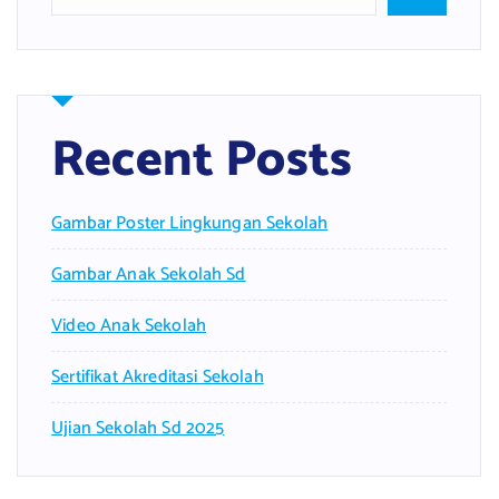
Recent Posts
Gambar Poster Lingkungan Sekolah
Gambar Anak Sekolah Sd
Video Anak Sekolah
Sertifikat Akreditasi Sekolah
Ujian Sekolah Sd 2025