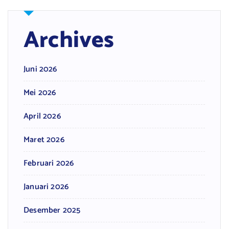
Archives
Juni 2026
Mei 2026
April 2026
Maret 2026
Februari 2026
Januari 2026
Desember 2025