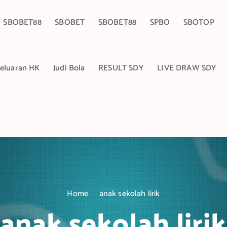
SBOBET88
SBOBET
SBOBET88
SPBO
SBOTOP
eluaran HK
Judi Bola
RESULT SDY
LIVE DRAW SDY
Home
anak sekolah lirik
anak sekolah lirik