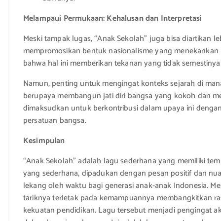
Melampaui Permukaan: Kehalusan dan Interpretasi
Meski tampak lugas, “Anak Sekolah” juga bisa diartikan 
mempromosikan bentuk nasionalisme yang menekankan k
bahwa hal ini memberikan tekanan yang tidak semestinya
Namun, penting untuk mengingat konteks sejarah di mana
berupaya membangun jati diri bangsa yang kokoh dan 
dimaksudkan untuk berkontribusi dalam upaya ini dengan
persatuan bangsa.
Kesimpulan
“Anak Sekolah” adalah lagu sederhana yang memiliki tem
yang sederhana, dipadukan dengan pesan positif dan nua
lekang oleh waktu bagi generasi anak-anak Indonesia. Me
tariknya terletak pada kemampuannya membangkitkan ras
kekuatan pendidikan. Lagu tersebut menjadi pengingat a