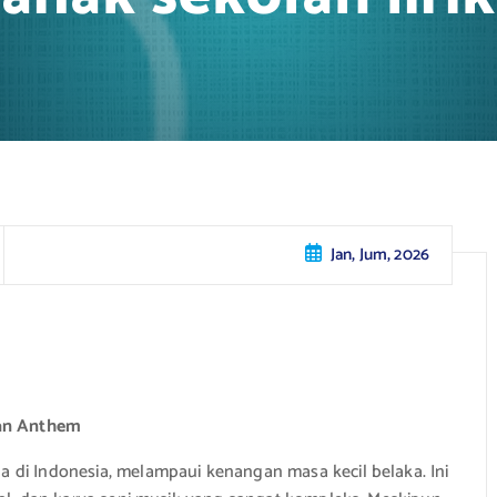
Jan, Jum, 2026
ian Anthem
 di Indonesia, melampaui kenangan masa kecil belaka. Ini