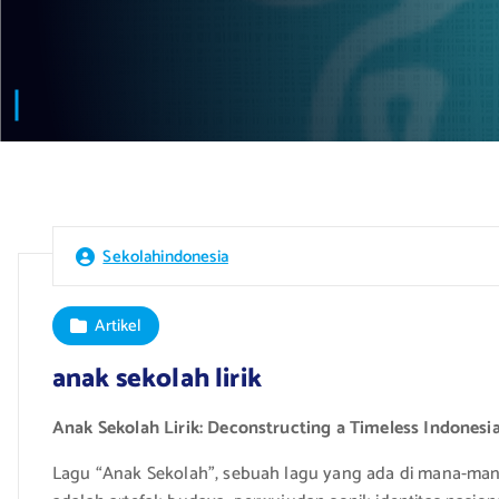
Sekolahindonesia
Artikel
anak sekolah lirik
Anak Sekolah Lirik: Deconstructing a Timeless Indones
Lagu “Anak Sekolah”, sebuah lagu yang ada di mana-mana