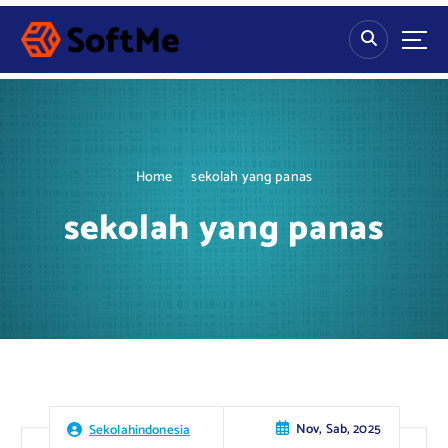
S
k
i
p
t
o
c
o
Home
sekolah yang panas
n
t
sekolah yang panas
e
n
t
Nov, Sab, 2025
Sekolahindonesia