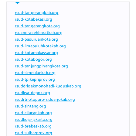
rsud-tangerangkab.org
rsud-kotabekasi.org
rsud-tangerangkota.org
rsucnd-acehbaratkab.org
rsud-pasuruankota.org
rsud-limapuluhkotakab.org
rsud-kotamakassar.org
rsud-kotabogor.org
rsud-tanjungpinangkota.org
rsud-simeuluekab.org
rsud-tpikepriprov.org
rsuddrloekmonohadi-kuduskab.org
rsudksa-depok.org
rsudrtnotopuro-sidoarjokab.org
rsud-sintang.org
rsud-cilacapkab.org
rsudkoja-jakarta.org
rsud-brebeskab.org
rsud-sulbarprov.org