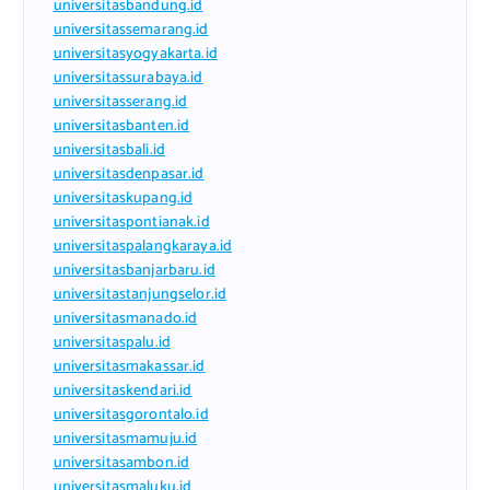
universitasbandung.id
universitassemarang.id
universitasyogyakarta.id
universitassurabaya.id
universitasserang.id
universitasbanten.id
universitasbali.id
universitasdenpasar.id
universitaskupang.id
universitaspontianak.id
universitaspalangkaraya.id
universitasbanjarbaru.id
universitastanjungselor.id
universitasmanado.id
universitaspalu.id
universitasmakassar.id
universitaskendari.id
universitasgorontalo.id
universitasmamuju.id
universitasambon.id
universitasmaluku.id