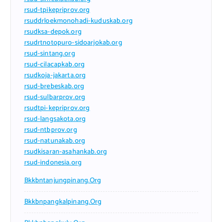
rsud-tpikepriprov.org
rsuddrloekmonohadi-kuduskab.org
rsudksa-depok.org
rsudrtnotopuro-sidoarjokab.org
rsud-sintang.org
rsud-cilacapkab.org
rsudkoja-jakarta.org
rsud-brebeskab.org
rsud-sulbarprov.org
rsudtpi-kepriprov.org
rsud-langsakota.org
rsud-ntbprov.org
rsud-natunakab.org
rsudkisaran-asahankab.org
rsud-indonesia.org
Bkkbntanjungpinang.org
Bkkbnpangkalpinang.org