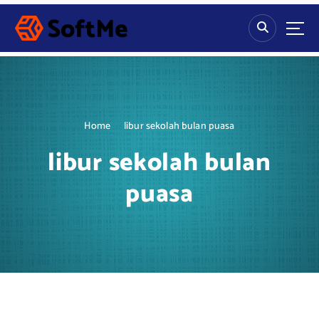
S
k
i
p
t
o
c
o
Home
libur sekolah bulan puasa
n
t
libur sekolah bulan
e
n
puasa
t