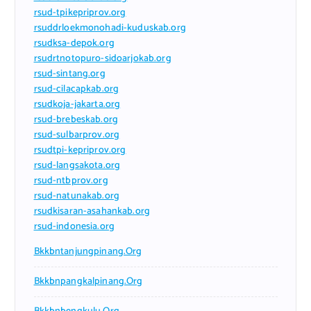
rsud-tpikepriprov.org
rsuddrloekmonohadi-kuduskab.org
rsudksa-depok.org
rsudrtnotopuro-sidoarjokab.org
rsud-sintang.org
rsud-cilacapkab.org
rsudkoja-jakarta.org
rsud-brebeskab.org
rsud-sulbarprov.org
rsudtpi-kepriprov.org
rsud-langsakota.org
rsud-ntbprov.org
rsud-natunakab.org
rsudkisaran-asahankab.org
rsud-indonesia.org
Bkkbntanjungpinang.org
Bkkbnpangkalpinang.org