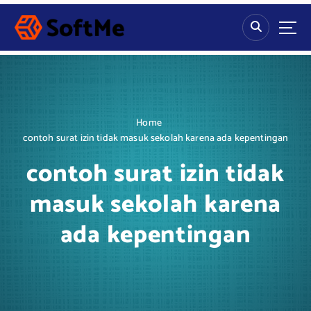
S
k
i
p
t
o
c
o
Home
n
contoh surat izin tidak masuk sekolah karena ada kepentingan
t
e
contoh surat izin tidak
n
t
masuk sekolah karena
ada kepentingan