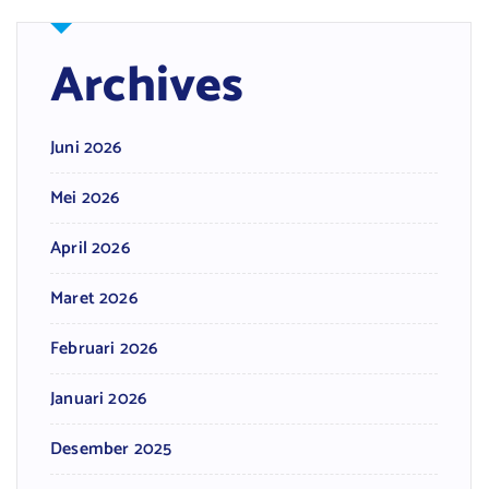
Archives
Juni 2026
Mei 2026
April 2026
Maret 2026
Februari 2026
Januari 2026
Desember 2025