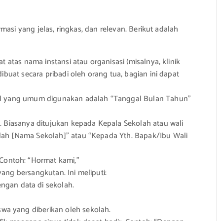
asi yang jelas, ringkas, dan relevan. Berikut adalah
at atas nama instansi atau organisasi (misalnya, klinik
dibuat secara pribadi oleh orang tua, bagian ini dapat
al yang umum digunakan adalah “Tanggal Bulan Tahun”
. Biasanya ditujukan kepada Kepala Sekolah atau wali
lah [Nama Sekolah]” atau “Kepada Yth. Bapak/Ibu Wali
ontoh: “Hormat kami,”
ang bersangkutan. Ini meliputi:
ngan data di sekolah.
iswa yang diberikan oleh sekolah.