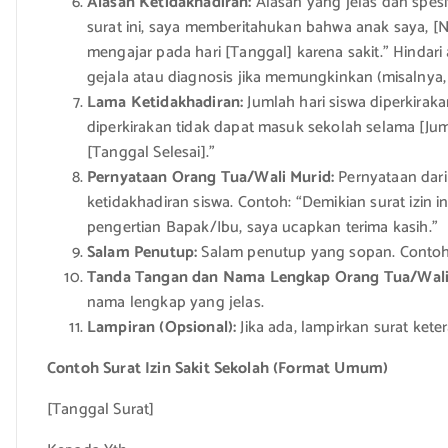
Alasan Ketidakhadiran:
Alasan yang jelas dan spesi
surat ini, saya memberitahukan bahwa anak saya, [
mengajar pada hari [Tanggal] karena sakit.” Hindari
gejala atau diagnosis jika memungkinkan (misalnya, 
Lama Ketidakhadiran:
Jumlah hari siswa diperkirak
diperkirakan tidak dapat masuk sekolah selama [Juml
[Tanggal Selesai].”
Pernyataan Orang Tua/Wali Murid:
Pernyataan dari
ketidakhadiran siswa. Contoh: “Demikian surat izin 
pengertian Bapak/Ibu, saya ucapkan terima kasih.”
Salam Penutup:
Salam penutup yang sopan. Contoh:
Tanda Tangan dan Nama Lengkap Orang Tua/Wali
nama lengkap yang jelas.
Lampiran (Opsional):
Jika ada, lampirkan surat ket
Contoh Surat Izin Sakit Sekolah (Format Umum)
[Tanggal Surat]