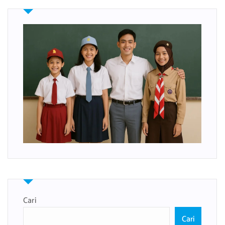
Cari
Cari