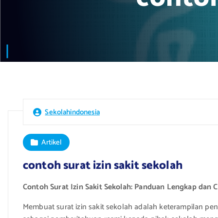
Sekolahindonesia
Artikel
contoh surat izin sakit sekolah
Contoh Surat Izin Sakit Sekolah: Panduan Lengkap dan C
Membuat surat izin sakit sekolah adalah keterampilan pent