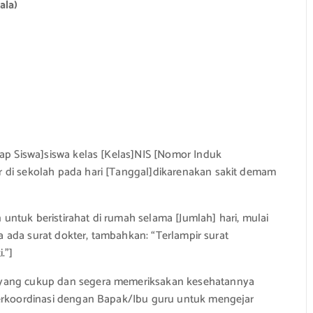
ala)
kap Siswa]siswa kelas [Kelas]NIS [Nomor Induk
 di sekolah pada hari [Tanggal]dikarenakan sakit demam
ntuk beristirahat di rumah selama [Jumlah] hari, mulai
ka ada surat dokter, tambahkan: “Terlampir surat
.”]
 yang cukup dan segera memeriksakan kesehatannya
berkoordinasi dengan Bapak/Ibu guru untuk mengejar