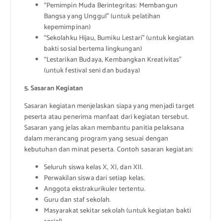
“Pemimpin Muda Berintegritas: Membangun
Bangsa yang Unggul” (untuk pelatihan
kepemimpinan)
“Sekolahku Hijau, Bumiku Lestari” (untuk kegiatan
bakti sosial bertema lingkungan)
“Lestarikan Budaya, Kembangkan Kreativitas”
(untuk festival seni dan budaya)
5. Sasaran Kegiatan
Sasaran kegiatan menjelaskan siapa yang menjadi target
peserta atau penerima manfaat dari kegiatan tersebut.
Sasaran yang jelas akan membantu panitia pelaksana
dalam merancang program yang sesuai dengan
kebutuhan dan minat peserta. Contoh sasaran kegiatan:
Seluruh siswa kelas X, XI, dan XII.
Perwakilan siswa dari setiap kelas.
Anggota ekstrakurikuler tertentu.
Guru dan staf sekolah.
Masyarakat sekitar sekolah (untuk kegiatan bakti