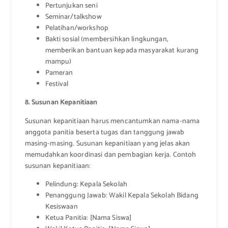
Pertunjukan seni
Seminar/talkshow
Pelatihan/workshop
Bakti sosial (membersihkan lingkungan,
memberikan bantuan kepada masyarakat kurang
mampu)
Pameran
Festival
8. Susunan Kepanitiaan
Susunan kepanitiaan harus mencantumkan nama-nama
anggota panitia beserta tugas dan tanggung jawab
masing-masing. Susunan kepanitiaan yang jelas akan
memudahkan koordinasi dan pembagian kerja. Contoh
susunan kepanitiaan:
Pelindung: Kepala Sekolah
Penanggung Jawab: Wakil Kepala Sekolah Bidang
Kesiswaan
Ketua Panitia: [Nama Siswa]