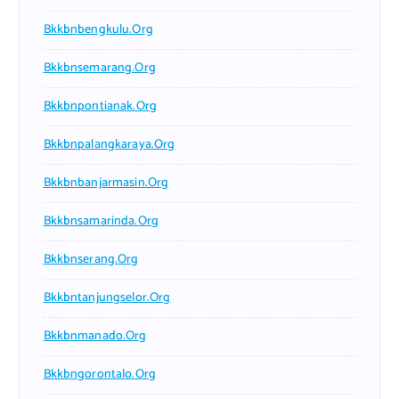
Bkkbnbengkulu.org
Bkkbnsemarang.org
Bkkbnpontianak.org
Bkkbnpalangkaraya.org
Bkkbnbanjarmasin.org
Bkkbnsamarinda.org
Bkkbnserang.org
Bkkbntanjungselor.org
Bkkbnmanado.org
Bkkbngorontalo.org