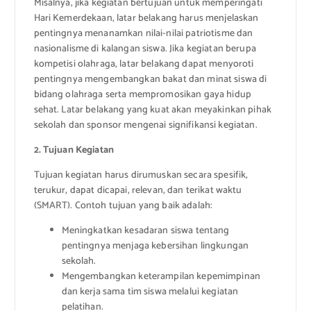
Misalnya, jika kegiatan bertujuan untuk memperingati
Hari Kemerdekaan, latar belakang harus menjelaskan
pentingnya menanamkan nilai-nilai patriotisme dan
nasionalisme di kalangan siswa. Jika kegiatan berupa
kompetisi olahraga, latar belakang dapat menyoroti
pentingnya mengembangkan bakat dan minat siswa di
bidang olahraga serta mempromosikan gaya hidup
sehat. Latar belakang yang kuat akan meyakinkan pihak
sekolah dan sponsor mengenai signifikansi kegiatan.
2. Tujuan Kegiatan
Tujuan kegiatan harus dirumuskan secara spesifik,
terukur, dapat dicapai, relevan, dan terikat waktu
(SMART). Contoh tujuan yang baik adalah:
Meningkatkan kesadaran siswa tentang
pentingnya menjaga kebersihan lingkungan
sekolah.
Mengembangkan keterampilan kepemimpinan
dan kerja sama tim siswa melalui kegiatan
pelatihan.