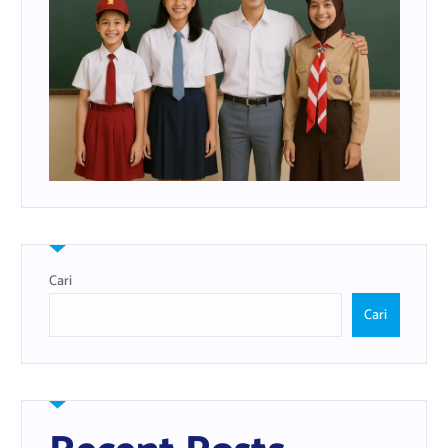
Cari
Cari