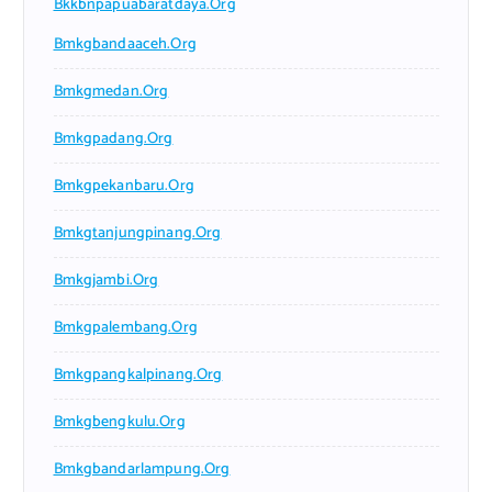
Bkkbnpapuabaratdaya.org
Bmkgbandaaceh.org
Bmkgmedan.org
Bmkgpadang.org
Bmkgpekanbaru.org
Bmkgtanjungpinang.org
Bmkgjambi.org
Bmkgpalembang.org
Bmkgpangkalpinang.org
Bmkgbengkulu.org
Bmkgbandarlampung.org