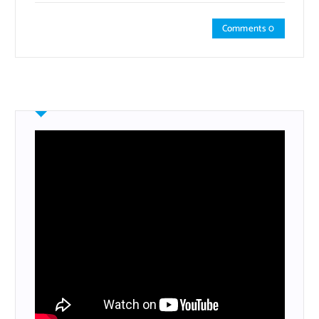
Comments 0