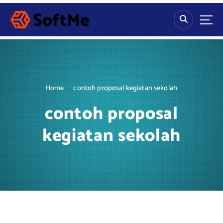
S
k
i
p
t
o
c
o
Home
contoh proposal kegiatan sekolah
n
t
contoh proposal
e
n
kegiatan sekolah
t