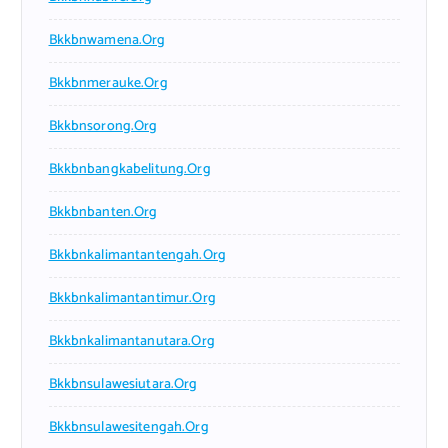
Bkkbnwamena.org
Bkkbnmerauke.org
Bkkbnsorong.org
Bkkbnbangkabelitung.org
Bkkbnbanten.org
Bkkbnkalimantantengah.org
Bkkbnkalimantantimur.org
Bkkbnkalimantanutara.org
Bkkbnsulawesiutara.org
Bkkbnsulawesitengah.org