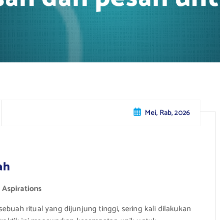
Mei, Rab, 2026
ah
 Aspirations
buah ritual yang dijunjung tinggi, sering kali dilakukan