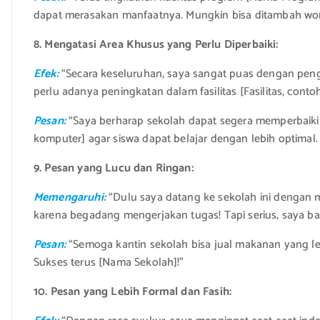
dapat merasakan manfaatnya. Mungkin bisa ditambah work
8. Mengatasi Area Khusus yang Perlu Diperbaiki:
Efek:
“Secara keseluruhan, saya sangat puas dengan peng
perlu adanya peningkatan dalam fasilitas [Fasilitas, conto
Pesan:
“Saya berharap sekolah dapat segera memperbaiki da
komputer] agar siswa dapat belajar dengan lebih optimal.
9. Pesan yang Lucu dan Ringan:
Memengaruhi:
“Dulu saya datang ke sekolah ini dengan
karena begadang mengerjakan tugas! Tapi serius, saya ba
Pesan:
“Semoga kantin sekolah bisa jual makanan yang le
Sukses terus [Nama Sekolah]!”
10. Pesan yang Lebih Formal dan Fasih: