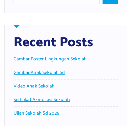
Recent Posts
Gambar Poster Lingkungan Sekolah
Gambar Anak Sekolah Sd
Video Anak Sekolah
Sertifikat Akreditasi Sekolah
Ujian Sekolah Sd 2025