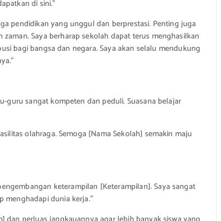
patkan di sini.”
ga pendidikan yang unggul dan berprestasi. Penting juga
n zaman. Saya berharap sekolah dapat terus menghasilkan
tribusi bagi bangsa dan negara. Saya akan selalu mendukung
ya.”
ru-guru sangat kompeten dan peduli. Suasana belajar
fasilitas olahraga. Semoga [Nama Sekolah] semakin maju
engembangan keterampilan [Keterampilan]. Saya sangat
p menghadapi dunia kerja.”
] dan perluas jangkauannya agar lebih banyak siswa yang