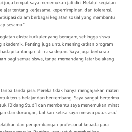
i juga tempat saya menemukan jati diri. Melalui kegiatan
elajar tentang kerjasama, kepemimpinan, dan toleransi.
rtisipasi dalam berbagai kegiatan sosial yang membantu
ap sesama.”
kegiatan ekstrakurikuler yang beragam, sehingga siswa
g akademik. Penting juga untuk meningkatkan program
nghadapi tantangan di masa depan. Saya juga berharap
man bagi semua siswa, tanpa memandang latar belakang
 tanpa tanda jasa. Mereka tidak hanya mengajarkan materi
 untuk terus belajar dan berkembang. Saya sangat berterima
suk [Bidang Studi] dan membantu saya menemukan minat
gan dan dorongan, bahkan ketika saya merasa putus asa.”
elatihan dan pengembangan profesional kepada para