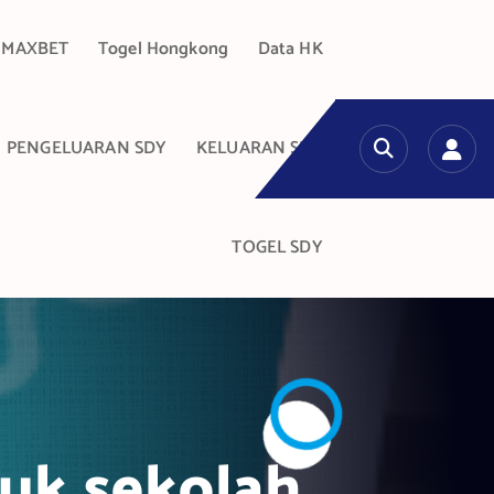
MAXBET
Togel Hongkong
Data HK
PENGELUARAN SDY
KELUARAN SDY
TOGEL SDY
uk sekolah