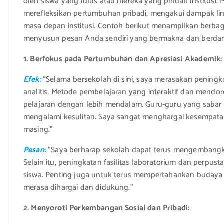
oleh siswa yang lulus atau mereka yang pindah institusi.
merefleksikan pertumbuhan pribadi, mengakui dampak l
masa depan institusi. Contoh berikut menampilkan berbaga
menyusun pesan Anda sendiri yang bermakna dan berda
1. Berfokus pada Pertumbuhan dan Apresiasi Akademik:
Efek:
“Selama bersekolah di sini, saya merasakan peningka
analitis. Metode pembelajaran yang interaktif dan mend
pelajaran dengan lebih mendalam. Guru-guru yang sabar 
mengalami kesulitan. Saya sangat menghargai kesempatan 
masing.”
Pesan:
“Saya berharap sekolah dapat terus mengembang
Selain itu, peningkatan fasilitas laboratorium dan perp
siswa. Penting juga untuk terus mempertahankan budaya be
merasa dihargai dan didukung.”
2. Menyoroti Perkembangan Sosial dan Pribadi: