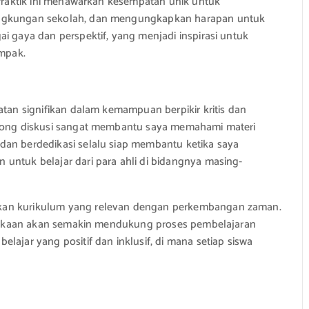
 Praktik ini menawarkan kesempatan unik untuk
ingkungan sekolah, dan mengungkapkan harapan untuk
i gaya dan perspektif, yang menjadi inspirasi untuk
mpak.
tan signifikan dalam kemampuan berpikir kritis dan
orong diskusi sangat membantu saya memahami materi
dan berdedikasi selalu siap membantu ketika saya
untuk belajar dari para ahli di bidangnya masing-
kan kurikulum yang relevan dengan perkembangan zaman.
ustakaan akan semakin mendukung proses pembelajaran
lajar yang positif dan inklusif, di mana setiap siswa