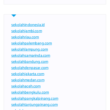
sekolahindonesia.id
sekolahjambi.com
sekolahriau.com
sekolahpalembang.com
sekolahlampung.com
sekolahsamarinda.com
sekolahbandung.com
sekolahdenpasar.com
sekolahjakarta.com
sekolahmedan.com
sekolahaceh.com
sekolahbengkulu.com
sekolahpangkalpinang.com
sekolahtanjungpinang.com