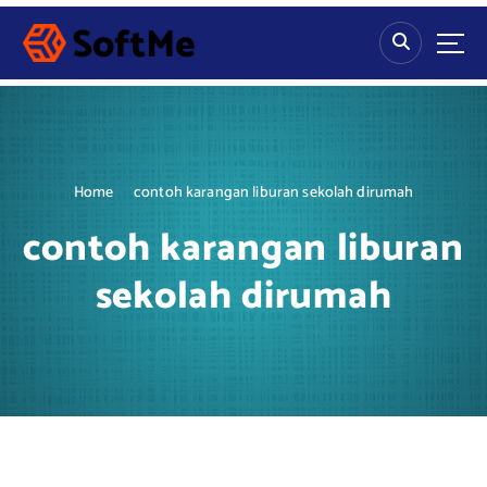
S
k
i
p
t
o
c
o
Home
contoh karangan liburan sekolah dirumah
n
t
contoh karangan liburan
e
n
sekolah dirumah
t