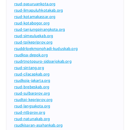
rsud-pasuruankota.org
rsud-limapuluhkotakab.org
rsud-kotamakassar.org
rsud-kotabogor.org
rsud-tanjungpinangkota.org
rsud-simeuluekab.org
rsud-tpikepriprov.org
rsuddrloekmonohadi-kuduskab.org
rsudksa-depok.org
rsudrtnotopuro-sidoarjokab.org
rsud-sintang.org
rsud-cilacapkab.org
rsudkoja-jakarta.org
rsud-brebeskab.org
rsud-sulbarprov.org
rsudtpi-kepriprov.org
rsud-langsakota.org
rsud-ntbprov.org
rsud-natunakab.org
rsudkisaran-asahankab.org